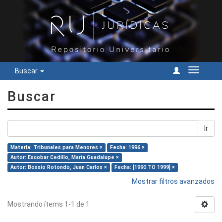
Buscar
Cambiar
navegac
Buscar
Ir
Materia: Tribunales para Menores ×
Fecha: 1996 ×
Autor: Escobar Cedillo, María Guadalupe ×
Autor: Bossio Rotondo, Juan Carlos ×
Fecha: [1990 TO 1999] ×
Mostrar filtros avanzados
Mostrando ítems 1-1 de 1