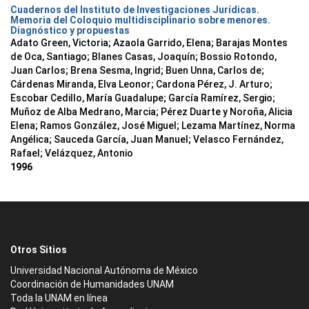
Cuadernos del Instituto de Investigaciones Jurídicas.
Memoria del Coloquio multidisciplinario sobre menores.
Diagnóstico y propuestas
Adato Green, Victoria; Azaola Garrido, Elena; Barajas Montes
de Oca, Santiago; Blanes Casas, Joaquín; Bossio Rotondo,
Juan Carlos; Brena Sesma, Ingrid; Buen Unna, Carlos de;
Cárdenas Miranda, Elva Leonor; Cardona Pérez, J. Arturo;
Escobar Cedillo, María Guadalupe; García Ramírez, Sergio;
Muñoz de Alba Medrano, Marcia; Pérez Duarte y Noroña, Alicia
Elena; Ramos González, José Miguel; Lezama Martínez, Norma
Angélica; Sauceda García, Juan Manuel; Velasco Fernández,
Rafael; Velázquez, Antonio
1996
Otros Sitios
Universidad Nacional Autónoma de México
Coordinación de Humanidades UNAM
Toda la UNAM en línea