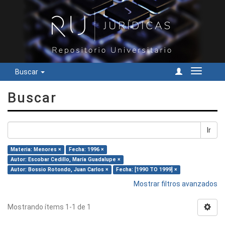
Buscar
Cambiar
navegac
Buscar
Ir
Materia: Menores ×
Fecha: 1996 ×
Autor: Escobar Cedillo, María Guadalupe ×
Autor: Bossio Rotondo, Juan Carlos ×
Fecha: [1990 TO 1999] ×
Mostrar filtros avanzados
Mostrando ítems 1-1 de 1