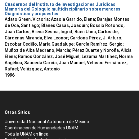
Cuadernos del Instituto de Investigaciones Jurídicas.
Memoria del Coloquio multidisciplinario sobre menores.
Diagnóstico y propuestas
Adato Green, Victoria; Azaola Garrido, Elena; Barajas Montes
de Oca, Santiago; Blanes Casas, Joaquín; Bossio Rotondo,
Juan Carlos; Brena Sesma, Ingrid; Buen Unna, Carlos de;
Cárdenas Miranda, Elva Leonor; Cardona Pérez, J. Arturo;
Escobar Cedillo, María Guadalupe; García Ramírez, Sergio;
Muñoz de Alba Medrano, Marcia; Pérez Duarte y Noroña, Alicia
Elena; Ramos González, José Miguel; Lezama Martínez, Norma
Angélica; Sauceda García, Juan Manuel; Velasco Fernández,
Rafael; Velázquez, Antonio
1996
Otros Sitios
Universidad Nacional Autónoma de México
Coordinación de Humanidades UNAM
Toda la UNAM en línea