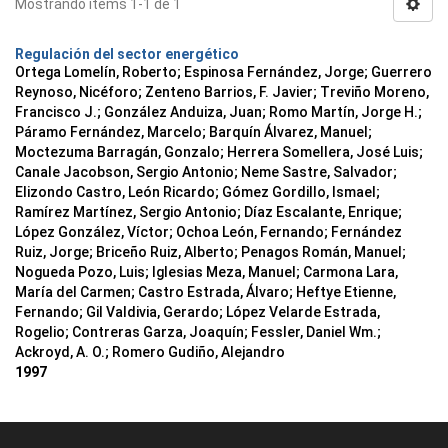
Mostrando ítems 1-1 de 1
Regulación del sector energético
Ortega Lomelín, Roberto; Espinosa Fernández, Jorge; Guerrero
Reynoso, Nicéforo; Zenteno Barrios, F. Javier; Treviño Moreno,
Francisco J.; González Anduiza, Juan; Romo Martín, Jorge H.;
Páramo Fernández, Marcelo; Barquín Álvarez, Manuel;
Moctezuma Barragán, Gonzalo; Herrera Somellera, José Luis;
Canale Jacobson, Sergio Antonio; Neme Sastre, Salvador;
Elizondo Castro, León Ricardo; Gómez Gordillo, Ismael;
Ramírez Martínez, Sergio Antonio; Díaz Escalante, Enrique;
López González, Víctor; Ochoa León, Fernando; Fernández
Ruiz, Jorge; Briceño Ruiz, Alberto; Penagos Román, Manuel;
Nogueda Pozo, Luis; Iglesias Meza, Manuel; Carmona Lara,
María del Carmen; Castro Estrada, Álvaro; Heftye Etienne,
Fernando; Gil Valdivia, Gerardo; López Velarde Estrada,
Rogelio; Contreras Garza, Joaquín; Fessler, Daniel Wm.;
Ackroyd, A. O.; Romero Gudiño, Alejandro
1997