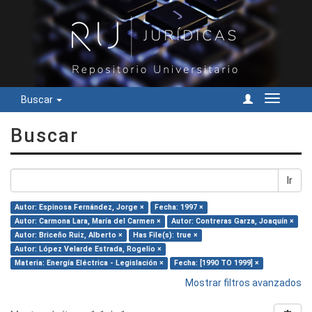
Buscar
Cambiar
navegac
Buscar
Ir
Autor: Espinosa Fernández, Jorge ×
Fecha: 1997 ×
Autor: Carmona Lara, María del Carmen ×
Autor: Contreras Garza, Joaquín ×
Autor: Briceño Ruiz, Alberto ×
Has File(s): true ×
Autor: López Velarde Estrada, Rogelio ×
Materia: Energía Eléctrica - Legislación ×
Fecha: [1990 TO 1999] ×
Mostrar filtros avanzados