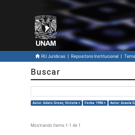
RU Jurídicas
Repositorio Institucional
Temas
Buscar
Autor: Adato Green, Victoria ×
Fecha: 1996 ×
Autor: Azaola G
Mostrando ítems 1-1 de 1