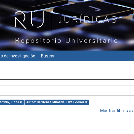
 de investigación
Buscar
arrido, Elena ×
Autor: Cárdenas Miranda, Elva Leonor ×
Mostrar filtros 