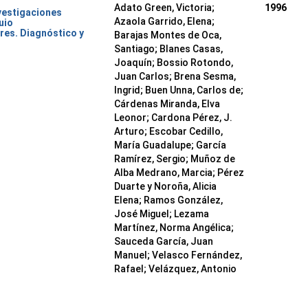
Adato Green, Victoria;
1996
nvestigaciones
Azaola Garrido, Elena;
uio
res. Diagnóstico y
Barajas Montes de Oca,
Santiago; Blanes Casas,
Joaquín; Bossio Rotondo,
Juan Carlos; Brena Sesma,
Ingrid; Buen Unna, Carlos de;
Cárdenas Miranda, Elva
Leonor; Cardona Pérez, J.
Arturo; Escobar Cedillo,
María Guadalupe; García
Ramírez, Sergio; Muñoz de
Alba Medrano, Marcia; Pérez
Duarte y Noroña, Alicia
Elena; Ramos González,
José Miguel; Lezama
Martínez, Norma Angélica;
Sauceda García, Juan
Manuel; Velasco Fernández,
Rafael; Velázquez, Antonio