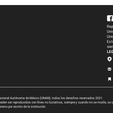
Rep
Uni
Uni
Est
sie
LEG
acional Autónoma de México (UNAM), todos los derechos reservados 2021.
den ser reproducidos con fines no lucrativos, siempre y cuando no se mutile, se cit
revio por escrito de la institución.