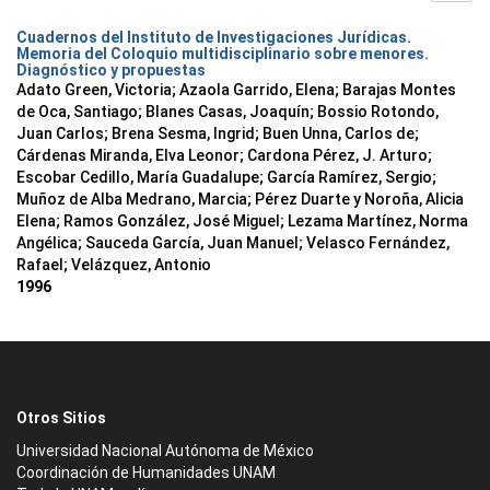
Cuadernos del Instituto de Investigaciones Jurídicas.
Memoria del Coloquio multidisciplinario sobre menores.
Diagnóstico y propuestas
Adato Green, Victoria; Azaola Garrido, Elena; Barajas Montes
de Oca, Santiago; Blanes Casas, Joaquín; Bossio Rotondo,
Juan Carlos; Brena Sesma, Ingrid; Buen Unna, Carlos de;
Cárdenas Miranda, Elva Leonor; Cardona Pérez, J. Arturo;
Escobar Cedillo, María Guadalupe; García Ramírez, Sergio;
Muñoz de Alba Medrano, Marcia; Pérez Duarte y Noroña, Alicia
Elena; Ramos González, José Miguel; Lezama Martínez, Norma
Angélica; Sauceda García, Juan Manuel; Velasco Fernández,
Rafael; Velázquez, Antonio
1996
Otros Sitios
Universidad Nacional Autónoma de México
Coordinación de Humanidades UNAM