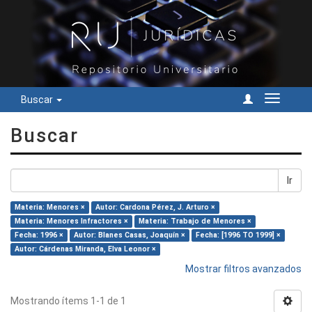
Buscar
Cambiar
navegac
Buscar
Ir
Materia: Menores ×
Autor: Cardona Pérez, J. Arturo ×
Materia: Menores Infractores ×
Materia: Trabajo de Menores ×
Fecha: 1996 ×
Autor: Blanes Casas, Joaquín ×
Fecha: [1996 TO 1999] ×
Autor: Cárdenas Miranda, Elva Leonor ×
Mostrar filtros avanzados
Mostrando ítems 1-1 de 1