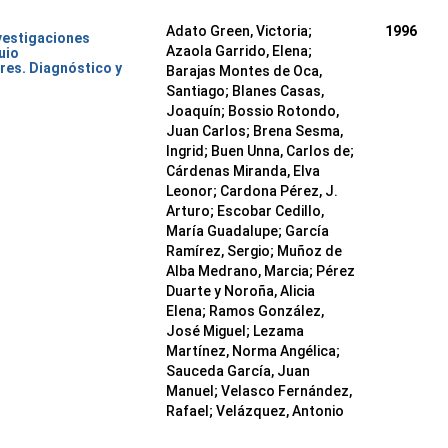
Adato Green, Victoria;
1996
nvestigaciones
Azaola Garrido, Elena;
uio
res. Diagnóstico y
Barajas Montes de Oca,
Santiago; Blanes Casas,
Joaquín; Bossio Rotondo,
Juan Carlos; Brena Sesma,
Ingrid; Buen Unna, Carlos de;
Cárdenas Miranda, Elva
Leonor; Cardona Pérez, J.
Arturo; Escobar Cedillo,
María Guadalupe; García
Ramírez, Sergio; Muñoz de
Alba Medrano, Marcia; Pérez
Duarte y Noroña, Alicia
Elena; Ramos González,
José Miguel; Lezama
Martínez, Norma Angélica;
Sauceda García, Juan
Manuel; Velasco Fernández,
Rafael; Velázquez, Antonio