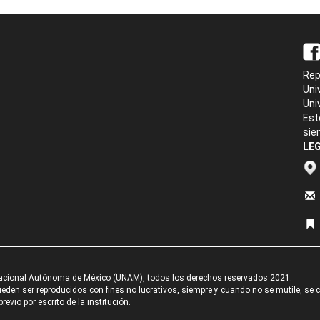
Rep
Uni
Uni
Est
sie
LEG
acional Autónoma de México (UNAM), todos los derechos reservados 2021.
den ser reproducidos con fines no lucrativos, siempre y cuando no se mutile, se cit
revio por escrito de la institución.