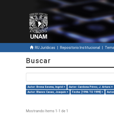
RU Jurídicas
Repositorio Institucional
Temas
Buscar
Autor: Brena Sesma, Ingrid ×
Autor: Cardona Pérez, J. Arturo ×
Autor: Blanes Casas, Joaquín ×
Fecha: [1996 TO 1999] ×
Autor
Mostrando ítems 1-1 de 1