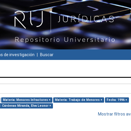
 de investigación
Buscar
Materia: Menores Infractores ×
Materia: Trabajo de Menores ×
Fecha: 1996 ×
: Cárdenas Miranda, Elva Leonor ×
Mostrar filtros 