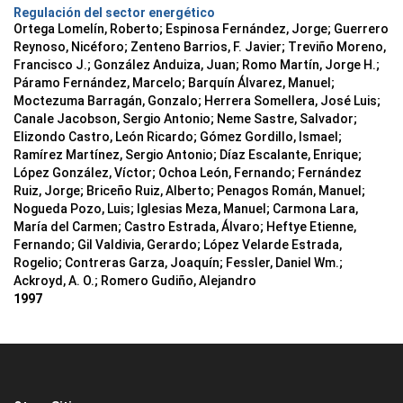
Regulación del sector energético
Ortega Lomelín, Roberto; Espinosa Fernández, Jorge; Guerrero
Reynoso, Nicéforo; Zenteno Barrios, F. Javier; Treviño Moreno,
Francisco J.; González Anduiza, Juan; Romo Martín, Jorge H.;
Páramo Fernández, Marcelo; Barquín Álvarez, Manuel;
Moctezuma Barragán, Gonzalo; Herrera Somellera, José Luis;
Canale Jacobson, Sergio Antonio; Neme Sastre, Salvador;
Elizondo Castro, León Ricardo; Gómez Gordillo, Ismael;
Ramírez Martínez, Sergio Antonio; Díaz Escalante, Enrique;
López González, Víctor; Ochoa León, Fernando; Fernández
Ruiz, Jorge; Briceño Ruiz, Alberto; Penagos Román, Manuel;
Nogueda Pozo, Luis; Iglesias Meza, Manuel; Carmona Lara,
María del Carmen; Castro Estrada, Álvaro; Heftye Etienne,
Fernando; Gil Valdivia, Gerardo; López Velarde Estrada,
Rogelio; Contreras Garza, Joaquín; Fessler, Daniel Wm.;
Ackroyd, A. O.; Romero Gudiño, Alejandro
1997