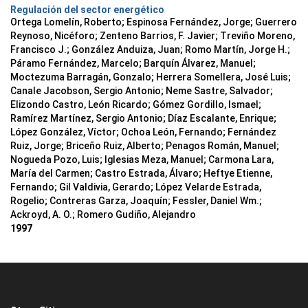
Regulación del sector energético
Ortega Lomelín, Roberto; Espinosa Fernández, Jorge; Guerrero
Reynoso, Nicéforo; Zenteno Barrios, F. Javier; Treviño Moreno,
Francisco J.; González Anduiza, Juan; Romo Martín, Jorge H.;
Páramo Fernández, Marcelo; Barquín Álvarez, Manuel;
Moctezuma Barragán, Gonzalo; Herrera Somellera, José Luis;
Canale Jacobson, Sergio Antonio; Neme Sastre, Salvador;
Elizondo Castro, León Ricardo; Gómez Gordillo, Ismael;
Ramírez Martínez, Sergio Antonio; Díaz Escalante, Enrique;
López González, Víctor; Ochoa León, Fernando; Fernández
Ruiz, Jorge; Briceño Ruiz, Alberto; Penagos Román, Manuel;
Nogueda Pozo, Luis; Iglesias Meza, Manuel; Carmona Lara,
María del Carmen; Castro Estrada, Álvaro; Heftye Etienne,
Fernando; Gil Valdivia, Gerardo; López Velarde Estrada,
Rogelio; Contreras Garza, Joaquín; Fessler, Daniel Wm.;
Ackroyd, A. O.; Romero Gudiño, Alejandro
1997