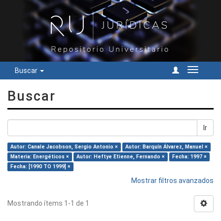
Buscar
Cambiar
navegac
Buscar
Ir
Autor: Canale Jacobson, Sergio Antonio ×
Autor: Barquín Álvarez, Manuel ×
Materia: Energéticos ×
Autor: Heftye Etienne, Fernando ×
Fecha: 1997 ×
Fecha: [1990 TO 1999] ×
Mostrar filtros avanzados
Mostrando ítems 1-1 de 1