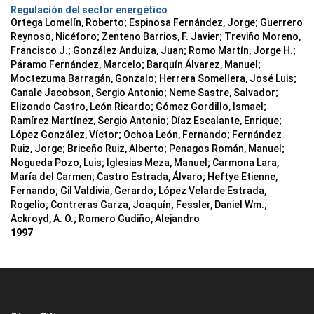
Regulación del sector energético
Ortega Lomelín, Roberto; Espinosa Fernández, Jorge; Guerrero
Reynoso, Nicéforo; Zenteno Barrios, F. Javier; Treviño Moreno,
Francisco J.; González Anduiza, Juan; Romo Martín, Jorge H.;
Páramo Fernández, Marcelo; Barquín Álvarez, Manuel;
Moctezuma Barragán, Gonzalo; Herrera Somellera, José Luis;
Canale Jacobson, Sergio Antonio; Neme Sastre, Salvador;
Elizondo Castro, León Ricardo; Gómez Gordillo, Ismael;
Ramírez Martínez, Sergio Antonio; Díaz Escalante, Enrique;
López González, Víctor; Ochoa León, Fernando; Fernández
Ruiz, Jorge; Briceño Ruiz, Alberto; Penagos Román, Manuel;
Nogueda Pozo, Luis; Iglesias Meza, Manuel; Carmona Lara,
María del Carmen; Castro Estrada, Álvaro; Heftye Etienne,
Fernando; Gil Valdivia, Gerardo; López Velarde Estrada,
Rogelio; Contreras Garza, Joaquín; Fessler, Daniel Wm.;
Ackroyd, A. O.; Romero Gudiño, Alejandro
1997