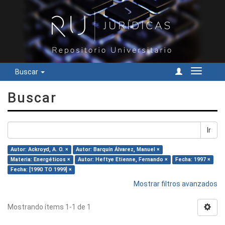
Buscar
Cambiar
navegac
Buscar
Ir
Autor: Ackroyd, A. O. ×
Autor: Barquín Álvarez, Manuel ×
Materia: Energéticos ×
Autor: Heftye Etienne, Fernando ×
Fecha: 1997 ×
Fecha: [1990 TO 1999] ×
Mostrar filtros avanzados
Mostrando ítems 1-1 de 1