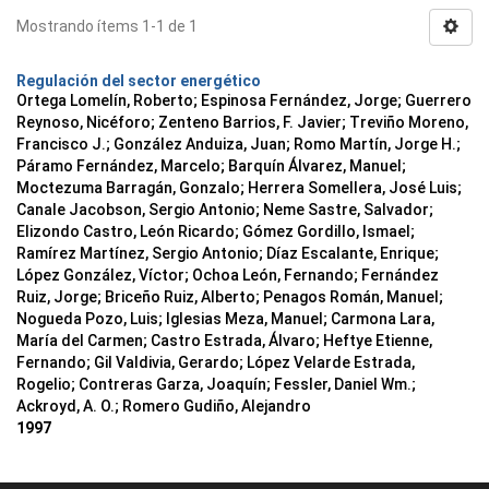
Mostrando ítems 1-1 de 1
Regulación del sector energético
Ortega Lomelín, Roberto; Espinosa Fernández, Jorge; Guerrero
Reynoso, Nicéforo; Zenteno Barrios, F. Javier; Treviño Moreno,
Francisco J.; González Anduiza, Juan; Romo Martín, Jorge H.;
Páramo Fernández, Marcelo; Barquín Álvarez, Manuel;
Moctezuma Barragán, Gonzalo; Herrera Somellera, José Luis;
Canale Jacobson, Sergio Antonio; Neme Sastre, Salvador;
Elizondo Castro, León Ricardo; Gómez Gordillo, Ismael;
Ramírez Martínez, Sergio Antonio; Díaz Escalante, Enrique;
López González, Víctor; Ochoa León, Fernando; Fernández
Ruiz, Jorge; Briceño Ruiz, Alberto; Penagos Román, Manuel;
Nogueda Pozo, Luis; Iglesias Meza, Manuel; Carmona Lara,
María del Carmen; Castro Estrada, Álvaro; Heftye Etienne,
Fernando; Gil Valdivia, Gerardo; López Velarde Estrada,
Rogelio; Contreras Garza, Joaquín; Fessler, Daniel Wm.;
Ackroyd, A. O.; Romero Gudiño, Alejandro
1997