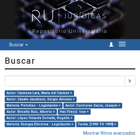
Buscar
Cambiar
navegac
Buscar
Ir
Autor: Carmona Lara, María del Carmen ×
Autor: Canale Jacobson, Sergio Antonio ×
Materia: Petróleo - Legislación ×
Autor: Contreras Garza, Joaquín ×
Autor: Briceño Ruiz, Alberto ×
Has File(s): true ×
Autor: López Velarde Estrada, Rogelio ×
Materia: Energía Eléctrica - Legislación ×
Fecha: [1990 TO 1999] ×
Mostrar filtros avanzados