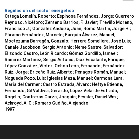
Regulación del sector energético
Ortega Lomelín, Roberto; Espinosa Fernández, Jorge; Guerrero
Reynoso, Nicéforo; Zenteno Barrios, F. Javier; Treviño Moreno,
Francisco J.; González Anduiza, Juan; Romo Martín, Jorge H.;
Páramo Fernández, Marcelo; Barquín Álvarez, Manuel;
Moctezuma Barragán, Gonzalo; Herrera Somellera, José Luis;
Canale Jacobson, Sergio Antonio; Neme Sastre, Salvador;
Elizondo Castro, León Ricardo; Gómez Gordillo, Ismael;
Ramírez Martínez, Sergio Antonio; Díaz Escalante, Enrique;
López González, Víctor; Ochoa León, Fernando; Fernández
Ruiz, Jorge; Briceño Ruiz, Alberto; Penagos Román, Manuel;
Nogueda Pozo, Luis; Iglesias Meza, Manuel; Carmona Lara,
María del Carmen; Castro Estrada, Álvaro; Heftye Etienne,
Fernando; Gil Valdivia, Gerardo; López Velarde Estrada,
Rogelio; Contreras Garza, Joaquín; Fessler, Daniel Wm.;
Ackroyd, A. O.; Romero Gudiño, Alejandro
1997