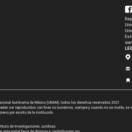
Rep
Uni
Uni
Est
sie
LEG
acional Autónoma de México (UNAM), todos los derechos reservados 2021.
den ser reproducidos con fines no lucrativos, siempre y cuando no se mutile, se cit
revio por escrito de la institución.
tituto de Investigaciones Jurídicas.
 este portal favor de dirigirse a:
padiij@unam.mx