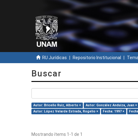
RU Jurídicas
Repositorio Institucional
Temas
Buscar
Autor: Briceño Ruiz, Alberto ×
Autor: González Anduiza, Juan ×
Autor: López Velarde Estrada, Rogelio ×
Fecha: 1997 ×
Fecha
Mostrando ítems 1-1 de 1