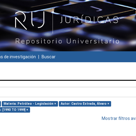
 de investigación
Buscar
Materia: Petróleo - Legislación ×
Autor: Castro Estrada, Álvaro ×
: [1990 TO 1999] ×
Mostrar filtros 