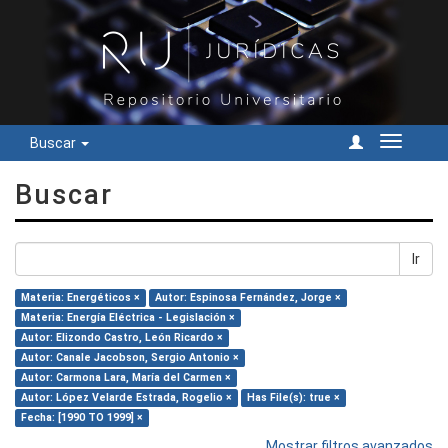
Buscar
Cambiar
navegac
Buscar
Ir
Materia: Energéticos ×
Autor: Espinosa Fernández, Jorge ×
Materia: Energía Eléctrica - Legislación ×
Autor: Elizondo Castro, León Ricardo ×
Autor: Canale Jacobson, Sergio Antonio ×
Autor: Carmona Lara, María del Carmen ×
Autor: López Velarde Estrada, Rogelio ×
Has File(s): true ×
Fecha: [1990 TO 1999] ×
Mostrar filtros avanzados