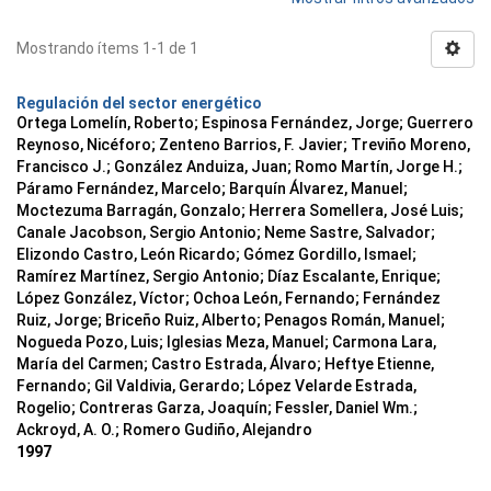
Mostrando ítems 1-1 de 1
Regulación del sector energético
Ortega Lomelín, Roberto; Espinosa Fernández, Jorge; Guerrero
Reynoso, Nicéforo; Zenteno Barrios, F. Javier; Treviño Moreno,
Francisco J.; González Anduiza, Juan; Romo Martín, Jorge H.;
Páramo Fernández, Marcelo; Barquín Álvarez, Manuel;
Moctezuma Barragán, Gonzalo; Herrera Somellera, José Luis;
Canale Jacobson, Sergio Antonio; Neme Sastre, Salvador;
Elizondo Castro, León Ricardo; Gómez Gordillo, Ismael;
Ramírez Martínez, Sergio Antonio; Díaz Escalante, Enrique;
López González, Víctor; Ochoa León, Fernando; Fernández
Ruiz, Jorge; Briceño Ruiz, Alberto; Penagos Román, Manuel;
Nogueda Pozo, Luis; Iglesias Meza, Manuel; Carmona Lara,
María del Carmen; Castro Estrada, Álvaro; Heftye Etienne,
Fernando; Gil Valdivia, Gerardo; López Velarde Estrada,
Rogelio; Contreras Garza, Joaquín; Fessler, Daniel Wm.;
Ackroyd, A. O.; Romero Gudiño, Alejandro
1997