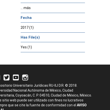
... más
Fecha
2017 (1)
Has File(s)
Yes (1)
ositorio Universitario Jurídicas RU-IIJ D.R. © 2018.
versidad Nacional Autónoma de México, Ciudad
versitaria, Coyoacán, C. P. 04510, Ciudad de México, México.
e sitio web puede ser utilizado con fines no lucrativos
mpre que se cite la fuente de conformidad con el
AVISO