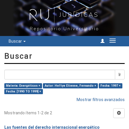
Buscar
Cambiar
navegac
Buscar
Ir
Materia: Energéticos ×
Autor: Heftye Etienne, Fernando ×
Fecha: 1997 ×
Fecha: [1990 TO 1999] ×
Mostrar filtros avanzados
Mostrando ítems 1-2 de 2
Las fuentes del derecho internacional energético