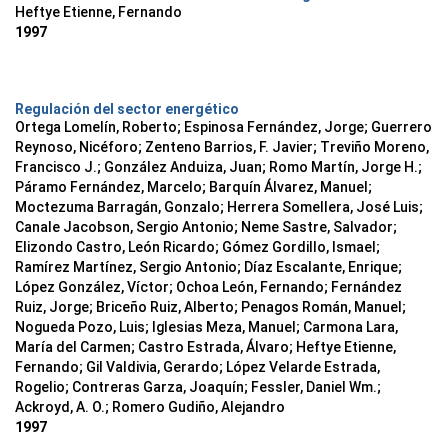
Heftye Etienne, Fernando
1997
Regulación del sector energético
Ortega Lomelín, Roberto; Espinosa Fernández, Jorge; Guerrero
Reynoso, Nicéforo; Zenteno Barrios, F. Javier; Treviño Moreno,
Francisco J.; González Anduiza, Juan; Romo Martín, Jorge H.;
Páramo Fernández, Marcelo; Barquín Álvarez, Manuel;
Moctezuma Barragán, Gonzalo; Herrera Somellera, José Luis;
Canale Jacobson, Sergio Antonio; Neme Sastre, Salvador;
Elizondo Castro, León Ricardo; Gómez Gordillo, Ismael;
Ramírez Martínez, Sergio Antonio; Díaz Escalante, Enrique;
López González, Víctor; Ochoa León, Fernando; Fernández
Ruiz, Jorge; Briceño Ruiz, Alberto; Penagos Román, Manuel;
Nogueda Pozo, Luis; Iglesias Meza, Manuel; Carmona Lara,
María del Carmen; Castro Estrada, Álvaro; Heftye Etienne,
Fernando; Gil Valdivia, Gerardo; López Velarde Estrada,
Rogelio; Contreras Garza, Joaquín; Fessler, Daniel Wm.;
Ackroyd, A. O.; Romero Gudiño, Alejandro
1997