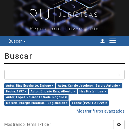
Buscar
Cambiar
navegac
Buscar
Ir
Autor: Díaz Escalante, Enrique ×
Autor: Canale Jacobson, Sergio Antonio ×
Fecha: 1997 ×
Autor: Briceño Ruiz, Alberto ×
Has File(s): true ×
Autor: López Velarde Estrada, Rogelio ×
Materia: Energía Eléctrica - Legislación ×
Fecha: [1990 TO 1999] ×
Mostrar filtros avanzados
Mostrando ítems 1-1 de 1