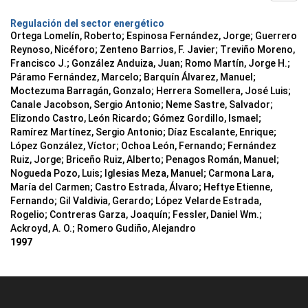
Regulación del sector energético
Ortega Lomelín, Roberto; Espinosa Fernández, Jorge; Guerrero
Reynoso, Nicéforo; Zenteno Barrios, F. Javier; Treviño Moreno,
Francisco J.; González Anduiza, Juan; Romo Martín, Jorge H.;
Páramo Fernández, Marcelo; Barquín Álvarez, Manuel;
Moctezuma Barragán, Gonzalo; Herrera Somellera, José Luis;
Canale Jacobson, Sergio Antonio; Neme Sastre, Salvador;
Elizondo Castro, León Ricardo; Gómez Gordillo, Ismael;
Ramírez Martínez, Sergio Antonio; Díaz Escalante, Enrique;
López González, Víctor; Ochoa León, Fernando; Fernández
Ruiz, Jorge; Briceño Ruiz, Alberto; Penagos Román, Manuel;
Nogueda Pozo, Luis; Iglesias Meza, Manuel; Carmona Lara,
María del Carmen; Castro Estrada, Álvaro; Heftye Etienne,
Fernando; Gil Valdivia, Gerardo; López Velarde Estrada,
Rogelio; Contreras Garza, Joaquín; Fessler, Daniel Wm.;
Ackroyd, A. O.; Romero Gudiño, Alejandro
1997