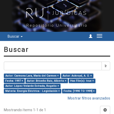
Buscar
Cambiar
navegac
Buscar
Ir
Autor: Carmona Lara, María del Carmen ×
Autor: Ackroyd, A. O. ×
Fecha: 1997 ×
Autor: Briceño Ruiz, Alberto ×
Has File(s): true ×
Autor: López Velarde Estrada, Rogelio ×
Materia: Energía Eléctrica - Legislación ×
Fecha: [1990 TO 1999] ×
Mostrar filtros avanzados
Mostrando ítems 1-1 de 1