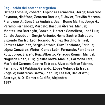
Regulación del sector energético
Ortega Lomelín, Roberto; Espinosa Fernández, Jorge; Guerrero
Reynoso, Nicéforo; Zenteno Barrios, F. Javier; Treviño Moreno,
Francisco J.; González Anduiza, Juan; Romo Martín, Jorge H.;
Páramo Fernández, Marcelo; Barquín Álvarez, Manuel;
Moctezuma Barragán, Gonzalo; Herrera Somellera, José Luis;
Canale Jacobson, Sergio Antonio; Neme Sastre, Salvador;
Elizondo Castro, León Ricardo; Gómez Gordillo, Ismael;
Ramírez Martínez, Sergio Antonio; Díaz Escalante, Enrique;
López González, Víctor; Ochoa León, Fernando; Fernández
Ruiz, Jorge; Briceño Ruiz, Alberto; Penagos Román, Manuel;
Nogueda Pozo, Luis; Iglesias Meza, Manuel; Carmona Lara,
María del Carmen; Castro Estrada, Álvaro; Heftye Etienne,
Fernando; Gil Valdivia, Gerardo; López Velarde Estrada,
Rogelio; Contreras Garza, Joaquín; Fessler, Daniel Wm.;
Ackroyd, A. O.; Romero Gudiño, Alejandro
1997