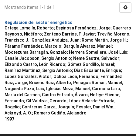
Mostrando ítems 1-1 de 1
Regulación del sector energético
Ortega Lomelín, Roberto; Espinosa Fernández, Jorge; Guerrero
Reynoso, Nicéforo; Zenteno Barrios, F. Javier; Treviño Moreno,
Francisco J.; González Anduiza, Juan; Romo Martín, Jorge H.;
Páramo Fernández, Marcelo; Barquín Álvarez, Manuel;
Moctezuma Barragán, Gonzalo; Herrera Somellera, José Luis;
Canale Jacobson, Sergio Antonio; Neme Sastre, Salvador;
Elizondo Castro, León Ricardo; Gómez Gordillo, Ismael;
Ramírez Martínez, Sergio Antonio; Díaz Escalante, Enrique;
López González, Víctor; Ochoa León, Fernando; Fernández
Ruiz, Jorge; Briceño Ruiz, Alberto; Penagos Román, Manuel;
Nogueda Pozo, Luis; Iglesias Meza, Manuel; Carmona Lara,
María del Carmen; Castro Estrada, Álvaro; Heftye Etienne,
Fernando; Gil Valdivia, Gerardo; López Velarde Estrada,
Rogelio; Contreras Garza, Joaquín; Fessler, Daniel Wm.;
Ackroyd, A. O.; Romero Gudiño, Alejandro
1997