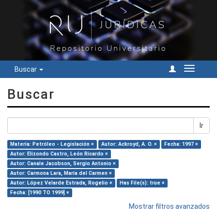
Buscar
Cambiar
navegac
Buscar
Ir
Materia: Petróleo - Legislación ×
Autor: Ackroyd, A. O. ×
Fecha: 1997 ×
Autor: Elizondo Castro, León Ricardo ×
Autor: Canale Jacobson, Sergio Antonio ×
Autor: Carmona Lara, María del Carmen ×
Autor: López Velarde Estrada, Rogelio ×
Has File(s): true ×
Fecha: [1990 TO 1999] ×
Mostrar filtros avanzados