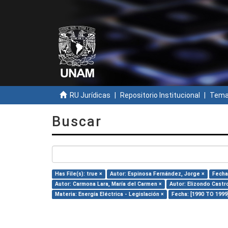
RU Jurídicas
Repositorio Institucional
Temas
Buscar
Has File(s): true ×
Autor: Espinosa Fernández, Jorge ×
Fecha
Autor: Carmona Lara, María del Carmen ×
Autor: Elizondo Castr
Materia: Energía Eléctrica - Legislación ×
Fecha: [1990 TO 1999