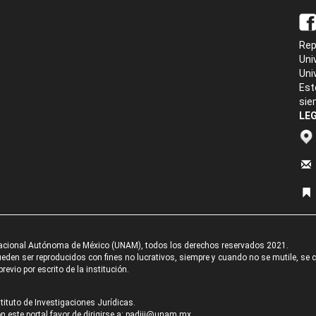
Rep
Uni
Uni
Est
sie
LEG
acional Autónoma de México (UNAM), todos los derechos reservados 2021.
den ser reproducidos con fines no lucrativos, siempre y cuando no se mutile, se cit
revio por escrito de la institución.
tituto de Investigaciones Jurídicas.
 este portal favor de dirigirse a:
padiij@unam.mx