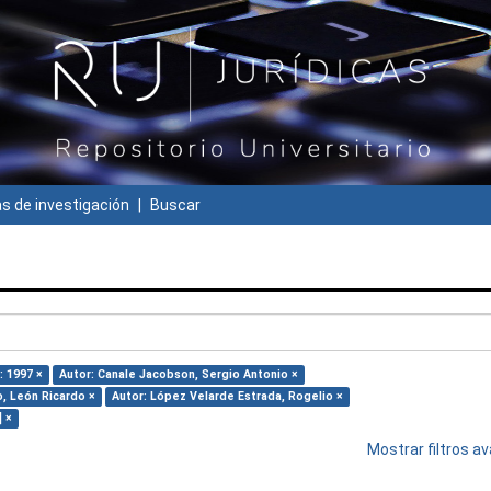
 de investigación
Buscar
: 1997 ×
Autor: Canale Jacobson, Sergio Antonio ×
o, León Ricardo ×
Autor: López Velarde Estrada, Rogelio ×
] ×
Mostrar filtros 