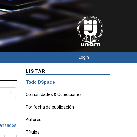
Login
LISTAR
Todo DSpace
Ir
Comunidades & Colecciones
Por fecha de publicación
Autores
avanzados
Títulos