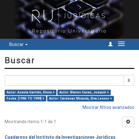
Buscar
Cambiar
navegac
Buscar
Ir
Autor: Azaola Garrido, Elena ×
Autor: Blanes Casas, Joaquín ×
Fecha: [1996 TO 1999] ×
Autor: Cárdenas Miranda, Elva Leonor ×
Mostrar filtros avanzados
Mostrando ítems 1-1 de 1
Cuadernos del Instituto de Investigaciones Jurídicas.