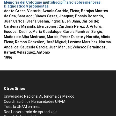
Memoria del Coloquio multidisciplinario sobre menores.
Diagnóstico y propuestas
Adato Green, Victoria; Azaola Garrido, Elena; Barajas Montes
de Oca, Santiago; Blanes Casas, Joaquín; Bossio Rotondo,
Juan Carlos; Brena Sesma, Ingrid; Buen Unna, Carlos de;
Cárdenas Miranda, Elva Leonor; Cardona Pérez, J. Arturo;
Escobar Cedillo, María Guadalupe; García Ramírez, Sergio;
Muñoz de Alba Medrano, Marcia; Pérez Duarte y Noroña, Alicia
Elena; Ramos González, José Miguel; Lezama Martínez, Norma
Angélica; Sauceda García, Juan Manuel; Velasco Fernández,
Rafael; Velázquez, Antonio
1996
Otros Sitios
Universidad Nacional Autónoma de México
Coordinación de Humanidades UNAM
Toda la UNAM en línea
Red Universitaria de Aprendizaje