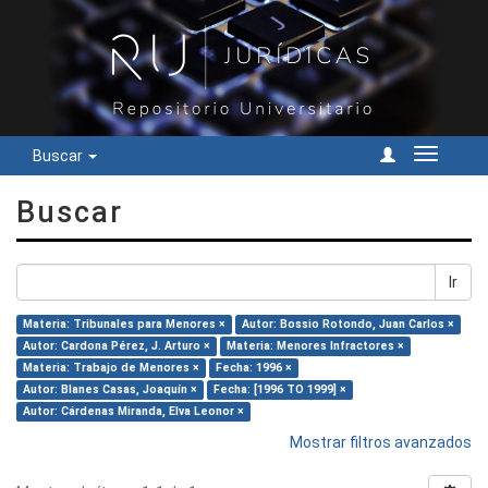
Buscar
Cambiar
navegac
Buscar
Ir
Materia: Tribunales para Menores ×
Autor: Bossio Rotondo, Juan Carlos ×
Autor: Cardona Pérez, J. Arturo ×
Materia: Menores Infractores ×
Materia: Trabajo de Menores ×
Fecha: 1996 ×
Autor: Blanes Casas, Joaquín ×
Fecha: [1996 TO 1999] ×
Autor: Cárdenas Miranda, Elva Leonor ×
Mostrar filtros avanzados