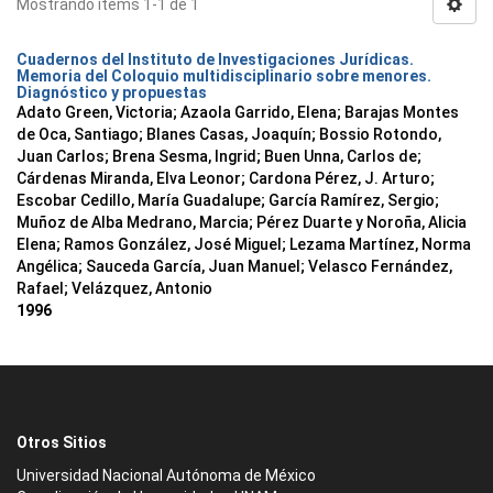
Mostrando ítems 1-1 de 1
Cuadernos del Instituto de Investigaciones Jurídicas.
Memoria del Coloquio multidisciplinario sobre menores.
Diagnóstico y propuestas
Adato Green, Victoria; Azaola Garrido, Elena; Barajas Montes
de Oca, Santiago; Blanes Casas, Joaquín; Bossio Rotondo,
Juan Carlos; Brena Sesma, Ingrid; Buen Unna, Carlos de;
Cárdenas Miranda, Elva Leonor; Cardona Pérez, J. Arturo;
Escobar Cedillo, María Guadalupe; García Ramírez, Sergio;
Muñoz de Alba Medrano, Marcia; Pérez Duarte y Noroña, Alicia
Elena; Ramos González, José Miguel; Lezama Martínez, Norma
Angélica; Sauceda García, Juan Manuel; Velasco Fernández,
Rafael; Velázquez, Antonio
1996
Otros Sitios
Universidad Nacional Autónoma de México