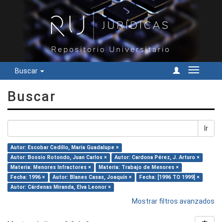
Buscar
Cambiar
navegac
Buscar
Ir
Autor: Escobar Cedillo, María Guadalupe ×
Autor: Bossio Rotondo, Juan Carlos ×
Autor: Cardona Pérez, J. Arturo ×
Materia: Menores Infractores ×
Materia: Trabajo de Menores ×
Fecha: 1996 ×
Autor: Blanes Casas, Joaquín ×
Fecha: [1996 TO 1999] ×
Autor: Cárdenas Miranda, Elva Leonor ×
Mostrar filtros avanzados