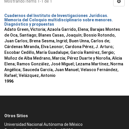
Mostrando ítems 1-1 de 1
Cuadernos del Instituto de Investigaciones Jurídicas.
Memoria del Coloquio multidisciplinario sobre menores.
Diagnóstico y propuestas
Adato Green, Victoria; Azaola Garrido, Elena; Barajas Montes
de Oca, Santiago; Blanes Casas, Joaquín; Bossio Rotondo,
Juan Carlos; Brena Sesma, Ingrid; Buen Unna, Carlos de;
Cárdenas Miranda, Elva Leonor; Cardona Pérez, J. Arturo;
Escobar Cedillo, María Guadalupe; García Ramírez, Sergio;
Muñoz de Alba Medrano, Marcia; Pérez Duarte y Noroña, Alicia
Elena; Ramos González, José Miguel; Lezama Martínez, Norma
Angélica; Sauceda García, Juan Manuel; Velasco Fernández,
Rafael; Velázquez, Antonio
1996
Otros Sitios
Universidad Nacional Autónoma de México