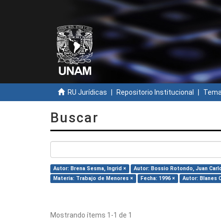
RU Jurídicas
Repositorio Institucional
Temas
Buscar
Autor: Brena Sesma, Ingrid ×
Autor: Bossio Rotondo, Juan Carl
Materia: Trabajo de Menores ×
Fecha: 1996 ×
Autor: Blanes 
Mostrando ítems 1-1 de 1