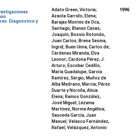
Adato Green, Victoria;
1996
nvestigaciones
Azaola Garrido, Elena;
uio
res. Diagnóstico y
Barajas Montes de Oca,
Santiago; Blanes Casas,
Joaquín; Bossio Rotondo,
Juan Carlos; Brena Sesma,
Ingrid; Buen Unna, Carlos de;
Cárdenas Miranda, Elva
Leonor; Cardona Pérez, J.
Arturo; Escobar Cedillo,
María Guadalupe; García
Ramírez, Sergio; Muñoz de
Alba Medrano, Marcia; Pérez
Duarte y Noroña, Alicia
Elena; Ramos González,
José Miguel; Lezama
Martínez, Norma Angélica;
Sauceda García, Juan
Manuel; Velasco Fernández,
Rafael; Velázquez, Antonio