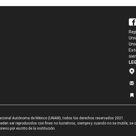
Rep
Uni
Uni
Est
sie
LEG
acional Autónoma de México (UNAM), todos los derechos reservados 2021.
den ser reproducidos con fines no lucrativos, siempre y cuando no se mutile, se cit
revio por escrito de la institución.