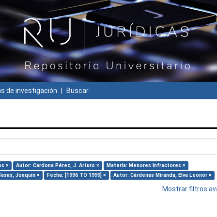
 de investigación
Buscar
os ×
Autor: Cardona Pérez, J. Arturo ×
Materia: Menores Infractores ×
Casas, Joaquín ×
Fecha: [1996 TO 1999] ×
Autor: Cárdenas Miranda, Elva Leonor ×
Mostrar filtros 