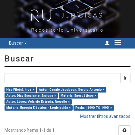
Buscar
Cambiar
navegac
Buscar
Ir
Has File(s): true ×
Autor: Canale Jacobson, Sergio Antonio ×
Autor: Díaz Escalante, Enrique ×
Materia: Energéticos ×
Autor: López Velarde Estrada, Rogelio ×
Materia: Energía Eléctrica - Legislación ×
Fecha: [1990 TO 1999] ×
Mostrar filtros avanzados
Mostrando ítems 1-1 de 1