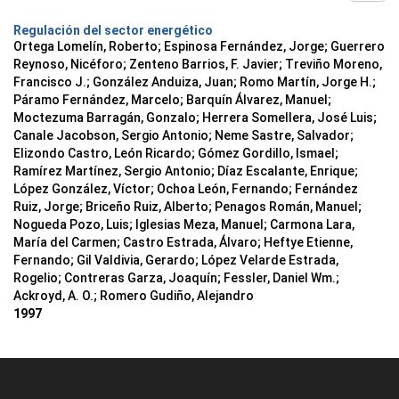
Regulación del sector energético
Ortega Lomelín, Roberto; Espinosa Fernández, Jorge; Guerrero
Reynoso, Nicéforo; Zenteno Barrios, F. Javier; Treviño Moreno,
Francisco J.; González Anduiza, Juan; Romo Martín, Jorge H.;
Páramo Fernández, Marcelo; Barquín Álvarez, Manuel;
Moctezuma Barragán, Gonzalo; Herrera Somellera, José Luis;
Canale Jacobson, Sergio Antonio; Neme Sastre, Salvador;
Elizondo Castro, León Ricardo; Gómez Gordillo, Ismael;
Ramírez Martínez, Sergio Antonio; Díaz Escalante, Enrique;
López González, Víctor; Ochoa León, Fernando; Fernández
Ruiz, Jorge; Briceño Ruiz, Alberto; Penagos Román, Manuel;
Nogueda Pozo, Luis; Iglesias Meza, Manuel; Carmona Lara,
María del Carmen; Castro Estrada, Álvaro; Heftye Etienne,
Fernando; Gil Valdivia, Gerardo; López Velarde Estrada,
Rogelio; Contreras Garza, Joaquín; Fessler, Daniel Wm.;
Ackroyd, A. O.; Romero Gudiño, Alejandro
1997