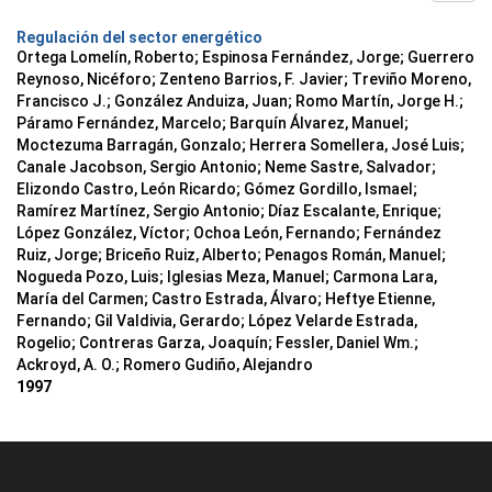
Regulación del sector energético
Ortega Lomelín, Roberto; Espinosa Fernández, Jorge; Guerrero
Reynoso, Nicéforo; Zenteno Barrios, F. Javier; Treviño Moreno,
Francisco J.; González Anduiza, Juan; Romo Martín, Jorge H.;
Páramo Fernández, Marcelo; Barquín Álvarez, Manuel;
Moctezuma Barragán, Gonzalo; Herrera Somellera, José Luis;
Canale Jacobson, Sergio Antonio; Neme Sastre, Salvador;
Elizondo Castro, León Ricardo; Gómez Gordillo, Ismael;
Ramírez Martínez, Sergio Antonio; Díaz Escalante, Enrique;
López González, Víctor; Ochoa León, Fernando; Fernández
Ruiz, Jorge; Briceño Ruiz, Alberto; Penagos Román, Manuel;
Nogueda Pozo, Luis; Iglesias Meza, Manuel; Carmona Lara,
María del Carmen; Castro Estrada, Álvaro; Heftye Etienne,
Fernando; Gil Valdivia, Gerardo; López Velarde Estrada,
Rogelio; Contreras Garza, Joaquín; Fessler, Daniel Wm.;
Ackroyd, A. O.; Romero Gudiño, Alejandro
1997