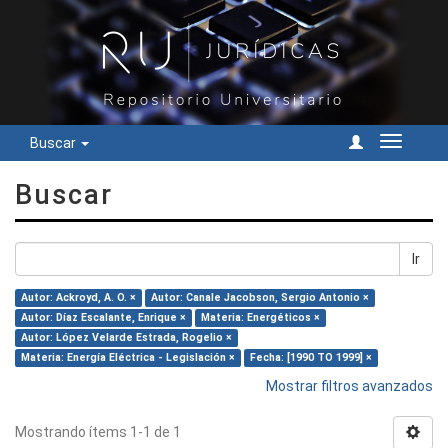
Buscar
Cambiar
navegac
Buscar
Ir
Autor: Ackroyd, A. O. ×
Autor: Canale Jacobson, Sergio Antonio ×
Autor: Díaz Escalante, Enrique ×
Materia: Energéticos ×
Autor: López Velarde Estrada, Rogelio ×
Materia: Energía Eléctrica - Legislación ×
Fecha: [1990 TO 1999] ×
Mostrar filtros avanzados
Mostrando ítems 1-1 de 1