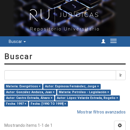
Buscar
Cambiar
navegac
Buscar
Ir
Materia: Energéticos ×
Autor: Espinosa Fernández, Jorge ×
Autor: González Anduiza, Juan ×
Materia: Petróleo - Legislación ×
Autor: Castro Estrada, Álvaro ×
Autor: López Velarde Estrada, Rogelio ×
Fecha: 1997 ×
Fecha: [1990 TO 1999] ×
Mostrar filtros avanzados
Mostrando ítems 1-1 de 1