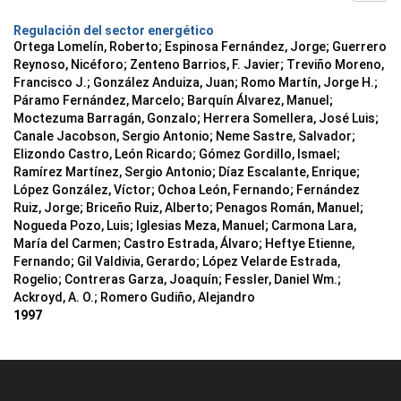
Regulación del sector energético
Ortega Lomelín, Roberto; Espinosa Fernández, Jorge; Guerrero
Reynoso, Nicéforo; Zenteno Barrios, F. Javier; Treviño Moreno,
Francisco J.; González Anduiza, Juan; Romo Martín, Jorge H.;
Páramo Fernández, Marcelo; Barquín Álvarez, Manuel;
Moctezuma Barragán, Gonzalo; Herrera Somellera, José Luis;
Canale Jacobson, Sergio Antonio; Neme Sastre, Salvador;
Elizondo Castro, León Ricardo; Gómez Gordillo, Ismael;
Ramírez Martínez, Sergio Antonio; Díaz Escalante, Enrique;
López González, Víctor; Ochoa León, Fernando; Fernández
Ruiz, Jorge; Briceño Ruiz, Alberto; Penagos Román, Manuel;
Nogueda Pozo, Luis; Iglesias Meza, Manuel; Carmona Lara,
María del Carmen; Castro Estrada, Álvaro; Heftye Etienne,
Fernando; Gil Valdivia, Gerardo; López Velarde Estrada,
Rogelio; Contreras Garza, Joaquín; Fessler, Daniel Wm.;
Ackroyd, A. O.; Romero Gudiño, Alejandro
1997