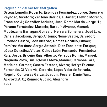
Regulación del sector energético
Ortega Lomelín, Roberto; Espinosa Fernández, Jorge; Guerrero
Reynoso, Nicéforo; Zenteno Barrios, F. Javier; Treviño Moreno,
Francisco J.; González Anduiza, Juan; Romo Martín, Jorge H.;
Páramo Fernández, Marcelo; Barquín Álvarez, Manuel;
Moctezuma Barragán, Gonzalo; Herrera Somellera, José Luis;
Canale Jacobson, Sergio Antonio; Neme Sastre, Salvador;
Elizondo Castro, León Ricardo; Gómez Gordillo, Ismael;
Ramírez Martínez, Sergio Antonio; Díaz Escalante, Enrique;
López González, Víctor; Ochoa León, Fernando; Fernández
Ruiz, Jorge; Briceño Ruiz, Alberto; Penagos Román, Manuel;
Nogueda Pozo, Luis; Iglesias Meza, Manuel; Carmona Lara,
María del Carmen; Castro Estrada, Álvaro; Heftye Etienne,
Fernando; Gil Valdivia, Gerardo; López Velarde Estrada,
Rogelio; Contreras Garza, Joaquín; Fessler, Daniel Wm.;
Ackroyd, A. O.; Romero Gudiño, Alejandro
1997