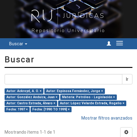
Buscar
Cambiar
navegac
Buscar
Ir
Autor: Ackroyd, A. O. ×
Autor: Espinosa Fernández, Jorge ×
Autor: González Anduiza, Juan ×
Materia: Petróleo - Legislación ×
Autor: Castro Estrada, Álvaro ×
Autor: López Velarde Estrada, Rogelio ×
Fecha: 1997 ×
Fecha: [1990 TO 1999] ×
Mostrar filtros avanzados
Mostrando ítems 1-1 de 1