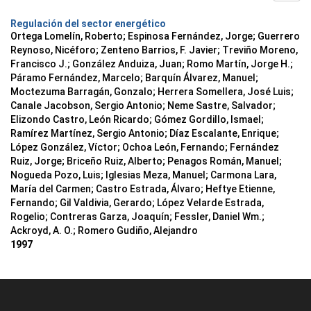
Regulación del sector energético
Ortega Lomelín, Roberto; Espinosa Fernández, Jorge; Guerrero
Reynoso, Nicéforo; Zenteno Barrios, F. Javier; Treviño Moreno,
Francisco J.; González Anduiza, Juan; Romo Martín, Jorge H.;
Páramo Fernández, Marcelo; Barquín Álvarez, Manuel;
Moctezuma Barragán, Gonzalo; Herrera Somellera, José Luis;
Canale Jacobson, Sergio Antonio; Neme Sastre, Salvador;
Elizondo Castro, León Ricardo; Gómez Gordillo, Ismael;
Ramírez Martínez, Sergio Antonio; Díaz Escalante, Enrique;
López González, Víctor; Ochoa León, Fernando; Fernández
Ruiz, Jorge; Briceño Ruiz, Alberto; Penagos Román, Manuel;
Nogueda Pozo, Luis; Iglesias Meza, Manuel; Carmona Lara,
María del Carmen; Castro Estrada, Álvaro; Heftye Etienne,
Fernando; Gil Valdivia, Gerardo; López Velarde Estrada,
Rogelio; Contreras Garza, Joaquín; Fessler, Daniel Wm.;
Ackroyd, A. O.; Romero Gudiño, Alejandro
1997