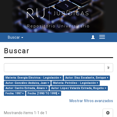
Buscar
Cambiar
navegac
Buscar
Ir
Materia: Energía Eléctrica - Legislación ×
Autor: Díaz Escalante, Enrique ×
Autor: González Anduiza, Juan ×
Materia: Petróleo - Legislación ×
Autor: Castro Estrada, Álvaro ×
Autor: López Velarde Estrada, Rogelio ×
Fecha: 1997 ×
Fecha: [1990 TO 1999] ×
Mostrar filtros avanzados
Mostrando ítems 1-1 de 1