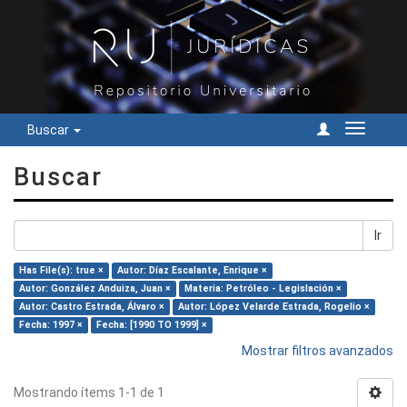
Buscar
Cambiar
navegac
Buscar
Ir
Has File(s): true ×
Autor: Díaz Escalante, Enrique ×
Autor: González Anduiza, Juan ×
Materia: Petróleo - Legislación ×
Autor: Castro Estrada, Álvaro ×
Autor: López Velarde Estrada, Rogelio ×
Fecha: 1997 ×
Fecha: [1990 TO 1999] ×
Mostrar filtros avanzados
Mostrando ítems 1-1 de 1