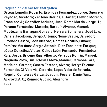
Regulación del sector energético
Ortega Lomelín, Roberto; Espinosa Fernández, Jorge; Guerrero
Reynoso, Nicéforo; Zenteno Barrios, F. Javier; Treviño Moreno,
Francisco J.; González Anduiza, Juan; Romo Martín, Jorge H.;
Páramo Fernández, Marcelo; Barquín Álvarez, Manuel;
Moctezuma Barragán, Gonzalo; Herrera Somellera, José Luis;
Canale Jacobson, Sergio Antonio; Neme Sastre, Salvador;
Elizondo Castro, León Ricardo; Gómez Gordillo, Ismael;
Ramírez Martínez, Sergio Antonio; Díaz Escalante, Enrique;
López González, Víctor; Ochoa León, Fernando; Fernández
Ruiz, Jorge; Briceño Ruiz, Alberto; Penagos Román, Manuel;
Nogueda Pozo, Luis; Iglesias Meza, Manuel; Carmona Lara,
María del Carmen; Castro Estrada, Álvaro; Heftye Etienne,
Fernando; Gil Valdivia, Gerardo; López Velarde Estrada,
Rogelio; Contreras Garza, Joaquín; Fessler, Daniel Wm.;
Ackroyd, A. O.; Romero Gudiño, Alejandro
1997