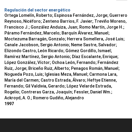
Regulación del sector energético
Ortega Lomelín, Roberto; Espinosa Fernández, Jorge; Guerrero
Reynoso, Nicéforo; Zenteno Barrios, F. Javier; Treviño Moreno,
Francisco J.; González Anduiza, Juan; Romo Martín, Jorge H.;
Páramo Fernández, Marcelo; Barquín Álvarez, Manuel;
Moctezuma Barragán, Gonzalo; Herrera Somellera, José Luis;
Canale Jacobson, Sergio Antonio; Neme Sastre, Salvador;
Elizondo Castro, León Ricardo; Gómez Gordillo, Ismael;
Ramírez Martínez, Sergio Antonio; Díaz Escalante, Enrique;
López González, Víctor; Ochoa León, Fernando; Fernández
Ruiz, Jorge; Briceño Ruiz, Alberto; Penagos Román, Manuel;
Nogueda Pozo, Luis; Iglesias Meza, Manuel; Carmona Lara,
María del Carmen; Castro Estrada, Álvaro; Heftye Etienne,
Fernando; Gil Valdivia, Gerardo; López Velarde Estrada,
Rogelio; Contreras Garza, Joaquín; Fessler, Daniel Wm.;
Ackroyd, A. O.; Romero Gudiño, Alejandro
1997