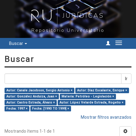
Buscar
Cambiar
navegac
Buscar
Ir
Autor: Canale Jacobson, Sergio Antonio ×
Autor: Díaz Escalante, Enrique ×
Autor: González Anduiza, Juan ×
Materia: Petróleo - Legislación ×
Autor: Castro Estrada, Álvaro ×
Autor: López Velarde Estrada, Rogelio ×
Fecha: 1997 ×
Fecha: [1990 TO 1999] ×
Mostrar filtros avanzados
Mostrando ítems 1-1 de 1