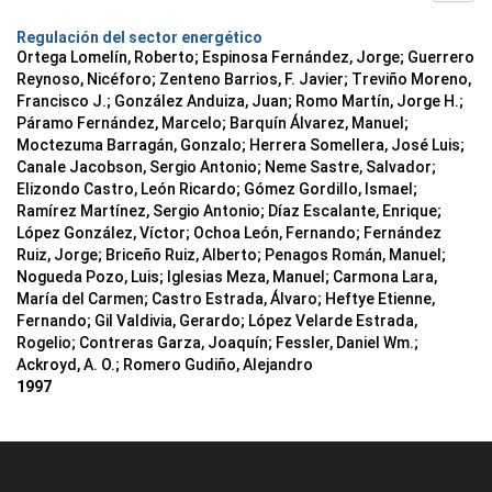
Regulación del sector energético
Ortega Lomelín, Roberto; Espinosa Fernández, Jorge; Guerrero
Reynoso, Nicéforo; Zenteno Barrios, F. Javier; Treviño Moreno,
Francisco J.; González Anduiza, Juan; Romo Martín, Jorge H.;
Páramo Fernández, Marcelo; Barquín Álvarez, Manuel;
Moctezuma Barragán, Gonzalo; Herrera Somellera, José Luis;
Canale Jacobson, Sergio Antonio; Neme Sastre, Salvador;
Elizondo Castro, León Ricardo; Gómez Gordillo, Ismael;
Ramírez Martínez, Sergio Antonio; Díaz Escalante, Enrique;
López González, Víctor; Ochoa León, Fernando; Fernández
Ruiz, Jorge; Briceño Ruiz, Alberto; Penagos Román, Manuel;
Nogueda Pozo, Luis; Iglesias Meza, Manuel; Carmona Lara,
María del Carmen; Castro Estrada, Álvaro; Heftye Etienne,
Fernando; Gil Valdivia, Gerardo; López Velarde Estrada,
Rogelio; Contreras Garza, Joaquín; Fessler, Daniel Wm.;
Ackroyd, A. O.; Romero Gudiño, Alejandro
1997