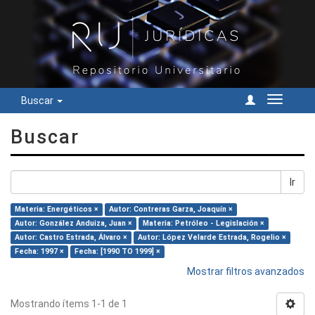
Buscar
Cambiar
navegac
Buscar
Ir
Materia: Energéticos ×
Autor: Contreras Garza, Joaquín ×
Autor: González Anduiza, Juan ×
Materia: Petróleo - Legislación ×
Autor: Castro Estrada, Álvaro ×
Autor: López Velarde Estrada, Rogelio ×
Fecha: 1997 ×
Fecha: [1990 TO 1999] ×
Mostrar filtros avanzados
Mostrando ítems 1-1 de 1