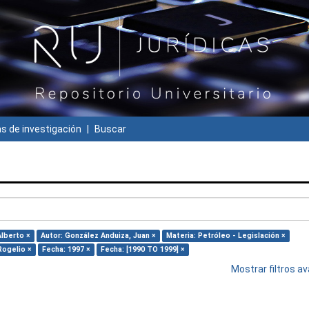
 de investigación
Buscar
Alberto ×
Autor: González Anduiza, Juan ×
Materia: Petróleo - Legislación ×
Rogelio ×
Fecha: 1997 ×
Fecha: [1990 TO 1999] ×
Mostrar filtros 