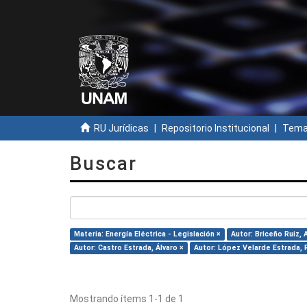
RU Jurídicas
Repositorio Institucional
Temas
Buscar
Materia: Energía Eléctrica - Legislación ×
Autor: Briceño Ruiz, 
Autor: Castro Estrada, Álvaro ×
Autor: López Velarde Estrada, 
Mostrando ítems 1-1 de 1