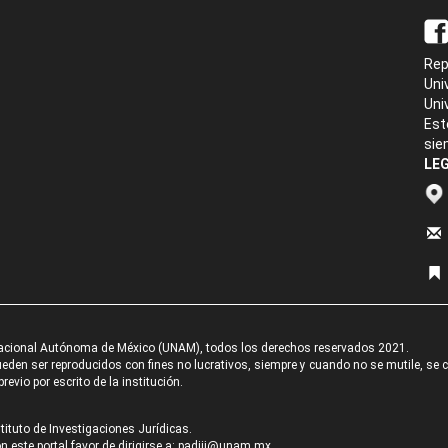
Rep
Uni
Uni
Est
sie
LEG
acional Autónoma de México (UNAM), todos los derechos reservados 2021.
den ser reproducidos con fines no lucrativos, siempre y cuando no se mutile, se cit
revio por escrito de la institución.
tituto de Investigaciones Jurídicas.
 este portal favor de dirigirse a:
padiij@unam.mx