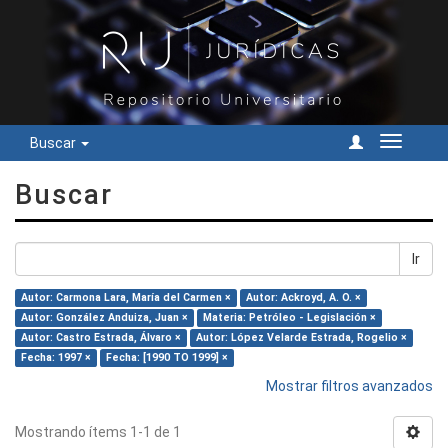
Buscar
Cambiar
navegac
Buscar
Ir
Autor: Carmona Lara, María del Carmen ×
Autor: Ackroyd, A. O. ×
Autor: González Anduiza, Juan ×
Materia: Petróleo - Legislación ×
Autor: Castro Estrada, Álvaro ×
Autor: López Velarde Estrada, Rogelio ×
Fecha: 1997 ×
Fecha: [1990 TO 1999] ×
Mostrar filtros avanzados
Mostrando ítems 1-1 de 1