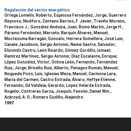
Regulación del sector energético
Ortega Lomelín, Roberto; Espinosa Fernández, Jorge; Guerrero
Reynoso, Nicéforo; Zenteno Barrios, F. Javier; Treviño Moreno,
Francisco J.; González Anduiza, Juan; Romo Martín, Jorge H.;
Páramo Fernández, Marcelo; Barquín Álvarez, Manuel;
Moctezuma Barragán, Gonzalo; Herrera Somellera, José Luis;
Canale Jacobson, Sergio Antonio; Neme Sastre, Salvador;
Elizondo Castro, León Ricardo; Gómez Gordillo, Ismael;
Ramírez Martínez, Sergio Antonio; Díaz Escalante, Enrique;
López González, Víctor; Ochoa León, Fernando; Fernández
Ruiz, Jorge; Briceño Ruiz, Alberto; Penagos Román, Manuel;
Nogueda Pozo, Luis; Iglesias Meza, Manuel; Carmona Lara,
María del Carmen; Castro Estrada, Álvaro; Heftye Etienne,
Fernando; Gil Valdivia, Gerardo; López Velarde Estrada,
Rogelio; Contreras Garza, Joaquín; Fessler, Daniel Wm.;
Ackroyd, A. O.; Romero Gudiño, Alejandro
1997