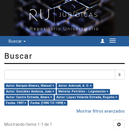
Buscar
Cambiar
navegac
Buscar
Ir
Autor: Barquín Álvarez, Manuel ×
Autor: Ackroyd, A. O. ×
Autor: González Anduiza, Juan ×
Materia: Petróleo - Legislación ×
Autor: Castro Estrada, Álvaro ×
Autor: López Velarde Estrada, Rogelio ×
Fecha: 1997 ×
Fecha: [1990 TO 1999] ×
Mostrar filtros avanzados
Mostrando ítems 1-1 de 1