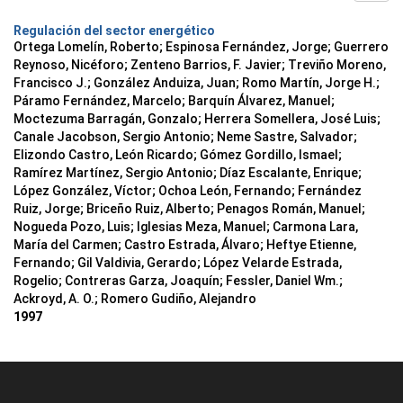
Regulación del sector energético
Ortega Lomelín, Roberto; Espinosa Fernández, Jorge; Guerrero
Reynoso, Nicéforo; Zenteno Barrios, F. Javier; Treviño Moreno,
Francisco J.; González Anduiza, Juan; Romo Martín, Jorge H.;
Páramo Fernández, Marcelo; Barquín Álvarez, Manuel;
Moctezuma Barragán, Gonzalo; Herrera Somellera, José Luis;
Canale Jacobson, Sergio Antonio; Neme Sastre, Salvador;
Elizondo Castro, León Ricardo; Gómez Gordillo, Ismael;
Ramírez Martínez, Sergio Antonio; Díaz Escalante, Enrique;
López González, Víctor; Ochoa León, Fernando; Fernández
Ruiz, Jorge; Briceño Ruiz, Alberto; Penagos Román, Manuel;
Nogueda Pozo, Luis; Iglesias Meza, Manuel; Carmona Lara,
María del Carmen; Castro Estrada, Álvaro; Heftye Etienne,
Fernando; Gil Valdivia, Gerardo; López Velarde Estrada,
Rogelio; Contreras Garza, Joaquín; Fessler, Daniel Wm.;
Ackroyd, A. O.; Romero Gudiño, Alejandro
1997