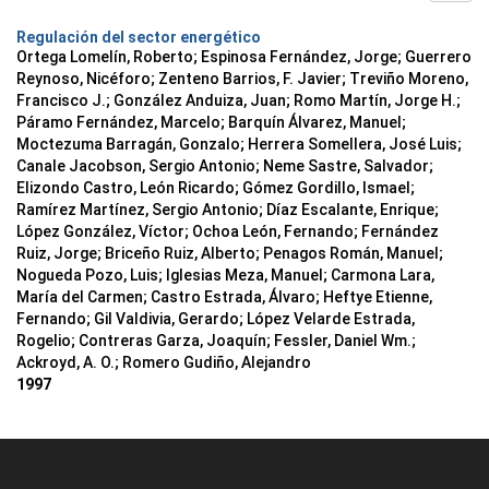
Regulación del sector energético
Ortega Lomelín, Roberto; Espinosa Fernández, Jorge; Guerrero
Reynoso, Nicéforo; Zenteno Barrios, F. Javier; Treviño Moreno,
Francisco J.; González Anduiza, Juan; Romo Martín, Jorge H.;
Páramo Fernández, Marcelo; Barquín Álvarez, Manuel;
Moctezuma Barragán, Gonzalo; Herrera Somellera, José Luis;
Canale Jacobson, Sergio Antonio; Neme Sastre, Salvador;
Elizondo Castro, León Ricardo; Gómez Gordillo, Ismael;
Ramírez Martínez, Sergio Antonio; Díaz Escalante, Enrique;
López González, Víctor; Ochoa León, Fernando; Fernández
Ruiz, Jorge; Briceño Ruiz, Alberto; Penagos Román, Manuel;
Nogueda Pozo, Luis; Iglesias Meza, Manuel; Carmona Lara,
María del Carmen; Castro Estrada, Álvaro; Heftye Etienne,
Fernando; Gil Valdivia, Gerardo; López Velarde Estrada,
Rogelio; Contreras Garza, Joaquín; Fessler, Daniel Wm.;
Ackroyd, A. O.; Romero Gudiño, Alejandro
1997