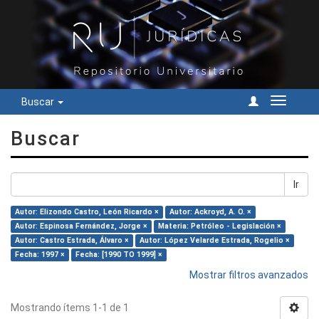
Buscar
Cambiar
navegac
Buscar
Ir
Autor: Elizondo Castro, León Ricardo ×
Autor: Ackroyd, A. O. ×
Autor: Espinosa Fernández, Jorge ×
Materia: Petróleo - Legislación ×
Autor: Castro Estrada, Álvaro ×
Autor: López Velarde Estrada, Rogelio ×
Fecha: 1997 ×
Fecha: [1990 TO 1999] ×
Mostrar filtros avanzados
Mostrando ítems 1-1 de 1