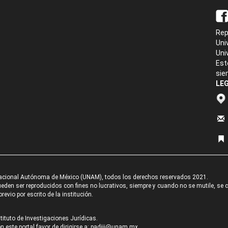
Rep
Uni
Uni
Est
sie
LEG
acional Autónoma de México (UNAM), todos los derechos reservados 2021.
den ser reproducidos con fines no lucrativos, siempre y cuando no se mutile, se cit
revio por escrito de la institución.
tituto de Investigaciones Jurídicas.
 este portal favor de dirigirse a:
padiij@unam.mx