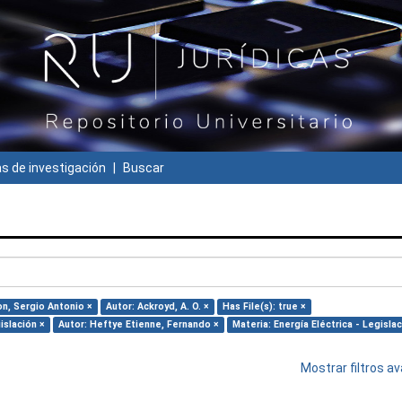
 de investigación
Buscar
n, Sergio Antonio ×
Autor: Ackroyd, A. O. ×
Has File(s): true ×
islación ×
Autor: Heftye Etienne, Fernando ×
Materia: Energía Eléctrica - Legislac
Mostrar filtros 