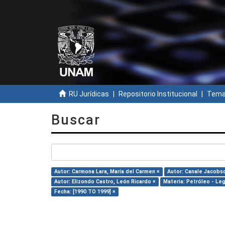
RU Jurídicas
Repositorio Institucional
Temas
Buscar
Autor: Carmona Lara, María del Carmen ×
Autor: Canale Jacobso
Autor: Elizondo Castro, León Ricardo ×
Materia: Petróleo - Leg
Fecha: [1990 TO 1999] ×