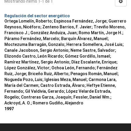
Mostrando ítems 1-1 de 1
Regulación del sector energético
Ortega Lomelín, Roberto; Espinosa Fernández, Jorge; Guerrero
Reynoso, Nicéforo; Zenteno Barrios, F. Javier; Treviño Moreno,
Francisco J.; González Anduiza, Juan; Romo Martín, Jorge H.;
Páramo Fernández, Marcelo; Barquín Álvarez, Manuel;
Moctezuma Barragán, Gonzalo; Herrera Somellera, José Luis;
Canale Jacobson, Sergio Antonio; Neme Sastre, Salvador;
Elizondo Castro, León Ricardo; Gómez Gordillo, Ismael;
Ramírez Martínez, Sergio Antonio; Díaz Escalante, Enrique;
López González, Víctor; Ochoa León, Fernando; Fernández
Ruiz, Jorge; Briceño Ruiz, Alberto; Penagos Román, Manuel;
Nogueda Pozo, Luis; Iglesias Meza, Manuel; Carmona Lara,
María del Carmen; Castro Estrada, Álvaro; Heftye Etienne,
Fernando; Gil Valdivia, Gerardo; López Velarde Estrada,
Rogelio; Contreras Garza, Joaquín; Fessler, Daniel Wm.;
Ackroyd, A. O.; Romero Gudiño, Alejandro
1997