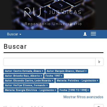
Buscar
Cambiar
navegac
Buscar
Ir
Autor: Castro Estrada, Álvaro ×
Autor: Barquín Álvarez, Manuel ×
Autor: Briceño Ruiz, Alberto ×
Fecha: 1997 ×
Autor: Elizondo Castro, León Ricardo ×
Materia: Petróleo - Legislación ×
Autor: Heftye Etienne, Fernando ×
Materia: Energía Eléctrica - Legislación ×
Fecha: [1990 TO 1999] ×
Mostrar filtros avanzados