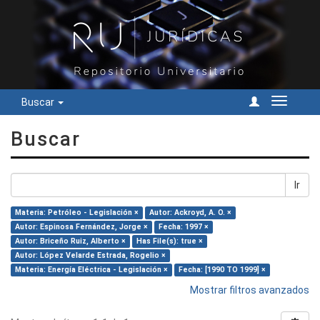
Buscar
Cambiar
navegac
Buscar
Ir
Materia: Petróleo - Legislación ×
Autor: Ackroyd, A. O. ×
Autor: Espinosa Fernández, Jorge ×
Fecha: 1997 ×
Autor: Briceño Ruiz, Alberto ×
Has File(s): true ×
Autor: López Velarde Estrada, Rogelio ×
Materia: Energía Eléctrica - Legislación ×
Fecha: [1990 TO 1999] ×
Mostrar filtros avanzados