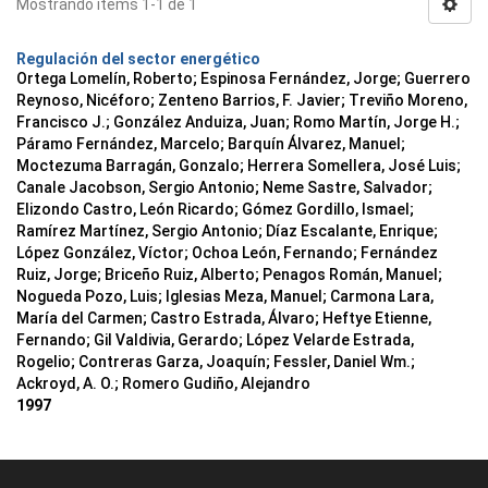
Mostrando ítems 1-1 de 1
Regulación del sector energético
Ortega Lomelín, Roberto; Espinosa Fernández, Jorge; Guerrero
Reynoso, Nicéforo; Zenteno Barrios, F. Javier; Treviño Moreno,
Francisco J.; González Anduiza, Juan; Romo Martín, Jorge H.;
Páramo Fernández, Marcelo; Barquín Álvarez, Manuel;
Moctezuma Barragán, Gonzalo; Herrera Somellera, José Luis;
Canale Jacobson, Sergio Antonio; Neme Sastre, Salvador;
Elizondo Castro, León Ricardo; Gómez Gordillo, Ismael;
Ramírez Martínez, Sergio Antonio; Díaz Escalante, Enrique;
López González, Víctor; Ochoa León, Fernando; Fernández
Ruiz, Jorge; Briceño Ruiz, Alberto; Penagos Román, Manuel;
Nogueda Pozo, Luis; Iglesias Meza, Manuel; Carmona Lara,
María del Carmen; Castro Estrada, Álvaro; Heftye Etienne,
Fernando; Gil Valdivia, Gerardo; López Velarde Estrada,
Rogelio; Contreras Garza, Joaquín; Fessler, Daniel Wm.;
Ackroyd, A. O.; Romero Gudiño, Alejandro
1997