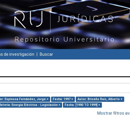
 de investigación
Buscar
or: Espinosa Fernández, Jorge ×
Fecha: 1997 ×
Autor: Briceño Ruiz, Alberto ×
ateria: Energía Eléctrica - Legislación ×
Fecha: [1990 TO 1999] ×
Mostrar filtros 