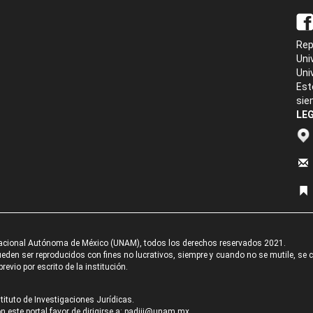
Rep
Uni
Uni
Est
sie
LEG
acional Autónoma de México (UNAM), todos los derechos reservados 2021.
den ser reproducidos con fines no lucrativos, siempre y cuando no se mutile, se cit
revio por escrito de la institución.
tituto de Investigaciones Jurídicas.
 este portal favor de dirigirse a:
padiij@unam.mx