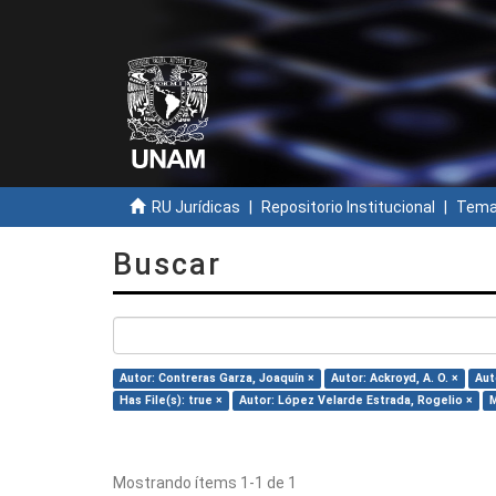
RU Jurídicas
Repositorio Institucional
Temas
Buscar
Autor: Contreras Garza, Joaquín ×
Autor: Ackroyd, A. O. ×
Aut
Has File(s): true ×
Autor: López Velarde Estrada, Rogelio ×
M
Mostrando ítems 1-1 de 1