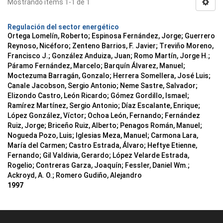
Mostrando ítems 1-1 de 1
Regulación del sector energético
Ortega Lomelín, Roberto; Espinosa Fernández, Jorge; Guerrero
Reynoso, Nicéforo; Zenteno Barrios, F. Javier; Treviño Moreno,
Francisco J.; González Anduiza, Juan; Romo Martín, Jorge H.;
Páramo Fernández, Marcelo; Barquín Álvarez, Manuel;
Moctezuma Barragán, Gonzalo; Herrera Somellera, José Luis;
Canale Jacobson, Sergio Antonio; Neme Sastre, Salvador;
Elizondo Castro, León Ricardo; Gómez Gordillo, Ismael;
Ramírez Martínez, Sergio Antonio; Díaz Escalante, Enrique;
López González, Víctor; Ochoa León, Fernando; Fernández
Ruiz, Jorge; Briceño Ruiz, Alberto; Penagos Román, Manuel;
Nogueda Pozo, Luis; Iglesias Meza, Manuel; Carmona Lara,
María del Carmen; Castro Estrada, Álvaro; Heftye Etienne,
Fernando; Gil Valdivia, Gerardo; López Velarde Estrada,
Rogelio; Contreras Garza, Joaquín; Fessler, Daniel Wm.;
Ackroyd, A. O.; Romero Gudiño, Alejandro
1997