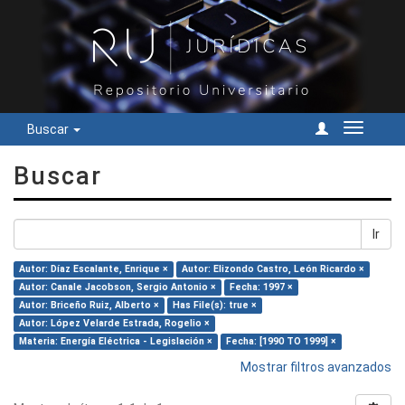
Buscar
Cambiar
navegac
Buscar
Ir
Autor: Díaz Escalante, Enrique ×
Autor: Elizondo Castro, León Ricardo ×
Autor: Canale Jacobson, Sergio Antonio ×
Fecha: 1997 ×
Autor: Briceño Ruiz, Alberto ×
Has File(s): true ×
Autor: López Velarde Estrada, Rogelio ×
Materia: Energía Eléctrica - Legislación ×
Fecha: [1990 TO 1999] ×
Mostrar filtros avanzados