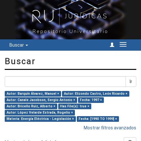
Buscar
Cambiar
navegac
Buscar
Ir
Autor: Barquín Álvarez, Manuel ×
Autor: Elizondo Castro, León Ricardo ×
Autor: Canale Jacobson, Sergio Antonio ×
Fecha: 1997 ×
Autor: Briceño Ruiz, Alberto ×
Has File(s): true ×
Autor: López Velarde Estrada, Rogelio ×
Materia: Energía Eléctrica - Legislación ×
Fecha: [1990 TO 1999] ×
Mostrar filtros avanzados