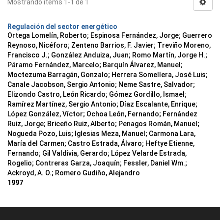
Mostrando ítems 1-1 de 1
Regulación del sector energético
Ortega Lomelín, Roberto; Espinosa Fernández, Jorge; Guerrero
Reynoso, Nicéforo; Zenteno Barrios, F. Javier; Treviño Moreno,
Francisco J.; González Anduiza, Juan; Romo Martín, Jorge H.;
Páramo Fernández, Marcelo; Barquín Álvarez, Manuel;
Moctezuma Barragán, Gonzalo; Herrera Somellera, José Luis;
Canale Jacobson, Sergio Antonio; Neme Sastre, Salvador;
Elizondo Castro, León Ricardo; Gómez Gordillo, Ismael;
Ramírez Martínez, Sergio Antonio; Díaz Escalante, Enrique;
López González, Víctor; Ochoa León, Fernando; Fernández
Ruiz, Jorge; Briceño Ruiz, Alberto; Penagos Román, Manuel;
Nogueda Pozo, Luis; Iglesias Meza, Manuel; Carmona Lara,
María del Carmen; Castro Estrada, Álvaro; Heftye Etienne,
Fernando; Gil Valdivia, Gerardo; López Velarde Estrada,
Rogelio; Contreras Garza, Joaquín; Fessler, Daniel Wm.;
Ackroyd, A. O.; Romero Gudiño, Alejandro
1997