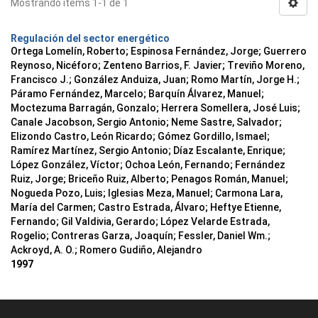
Mostrando ítems 1-1 de 1
Regulación del sector energético
Ortega Lomelín, Roberto; Espinosa Fernández, Jorge; Guerrero
Reynoso, Nicéforo; Zenteno Barrios, F. Javier; Treviño Moreno,
Francisco J.; González Anduiza, Juan; Romo Martín, Jorge H.;
Páramo Fernández, Marcelo; Barquín Álvarez, Manuel;
Moctezuma Barragán, Gonzalo; Herrera Somellera, José Luis;
Canale Jacobson, Sergio Antonio; Neme Sastre, Salvador;
Elizondo Castro, León Ricardo; Gómez Gordillo, Ismael;
Ramírez Martínez, Sergio Antonio; Díaz Escalante, Enrique;
López González, Víctor; Ochoa León, Fernando; Fernández
Ruiz, Jorge; Briceño Ruiz, Alberto; Penagos Román, Manuel;
Nogueda Pozo, Luis; Iglesias Meza, Manuel; Carmona Lara,
María del Carmen; Castro Estrada, Álvaro; Heftye Etienne,
Fernando; Gil Valdivia, Gerardo; López Velarde Estrada,
Rogelio; Contreras Garza, Joaquín; Fessler, Daniel Wm.;
Ackroyd, A. O.; Romero Gudiño, Alejandro
1997