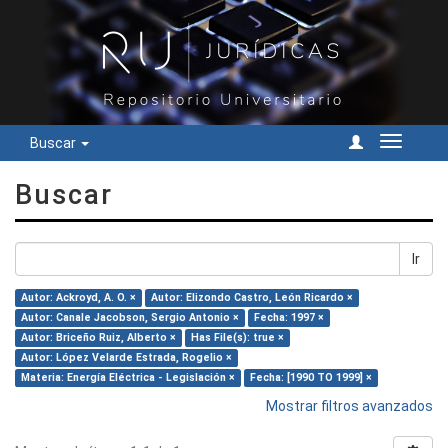
Buscar
Cambiar
navegac
Buscar
Ir
Autor: Ackroyd, A. O. ×
Autor: Elizondo Castro, León Ricardo ×
Autor: Canale Jacobson, Sergio Antonio ×
Fecha: 1997 ×
Autor: Briceño Ruiz, Alberto ×
Has File(s): true ×
Autor: López Velarde Estrada, Rogelio ×
Materia: Energía Eléctrica - Legislación ×
Fecha: [1990 TO 1999] ×
Mostrar filtros avanzados