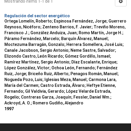
Mostrando ítems 1-1 de 1
Regulación del sector energético
Ortega Lomelín, Roberto; Espinosa Fernández, Jorge; Guerrero
Reynoso, Nicéforo; Zenteno Barrios, F. Javier; Treviño Moreno,
Francisco J.; González Anduiza, Juan; Romo Martín, Jorge H.;
Páramo Fernández, Marcelo; Barquín Álvarez, Manuel;
Moctezuma Barragán, Gonzalo; Herrera Somellera, José Luis;
Canale Jacobson, Sergio Antonio; Neme Sastre, Salvador;
Elizondo Castro, León Ricardo; Gómez Gordillo, Ismael;
Ramírez Martínez, Sergio Antonio; Díaz Escalante, Enrique;
López González, Víctor; Ochoa León, Fernando; Fernández
Ruiz, Jorge; Briceño Ruiz, Alberto; Penagos Román, Manuel;
Nogueda Pozo, Luis; Iglesias Meza, Manuel; Carmona Lara,
María del Carmen; Castro Estrada, Álvaro; Heftye Etienne,
Fernando; Gil Valdivia, Gerardo; López Velarde Estrada,
Rogelio; Contreras Garza, Joaquín; Fessler, Daniel Wm.;
Ackroyd, A. O.; Romero Gudiño, Alejandro
1997