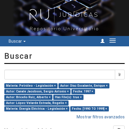
Buscar
Cambiar
navegac
Buscar
Ir
Materia: Petróleo - Legislación ×
Autor: Díaz Escalante, Enrique ×
Autor: Canale Jacobson, Sergio Antonio ×
Fecha: 1997 ×
Autor: Briceño Ruiz, Alberto ×
Has File(s): true ×
Autor: López Velarde Estrada, Rogelio ×
Materia: Energía Eléctrica - Legislación ×
Fecha: [1990 TO 1999] ×
Mostrar filtros avanzados