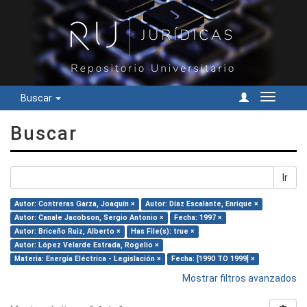
Buscar
Cambiar
navegac
Buscar
Ir
Autor: Contreras Garza, Joaquín ×
Autor: Díaz Escalante, Enrique ×
Autor: Canale Jacobson, Sergio Antonio ×
Fecha: 1997 ×
Autor: Briceño Ruiz, Alberto ×
Has File(s): true ×
Autor: López Velarde Estrada, Rogelio ×
Materia: Energía Eléctrica - Legislación ×
Fecha: [1990 TO 1999] ×
Mostrar filtros avanzados