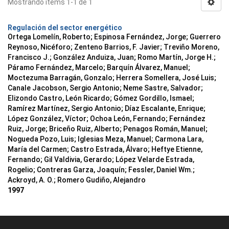
Mostrando ítems 1-1 de 1
Regulación del sector energético
Ortega Lomelín, Roberto; Espinosa Fernández, Jorge; Guerrero
Reynoso, Nicéforo; Zenteno Barrios, F. Javier; Treviño Moreno,
Francisco J.; González Anduiza, Juan; Romo Martín, Jorge H.;
Páramo Fernández, Marcelo; Barquín Álvarez, Manuel;
Moctezuma Barragán, Gonzalo; Herrera Somellera, José Luis;
Canale Jacobson, Sergio Antonio; Neme Sastre, Salvador;
Elizondo Castro, León Ricardo; Gómez Gordillo, Ismael;
Ramírez Martínez, Sergio Antonio; Díaz Escalante, Enrique;
López González, Víctor; Ochoa León, Fernando; Fernández
Ruiz, Jorge; Briceño Ruiz, Alberto; Penagos Román, Manuel;
Nogueda Pozo, Luis; Iglesias Meza, Manuel; Carmona Lara,
María del Carmen; Castro Estrada, Álvaro; Heftye Etienne,
Fernando; Gil Valdivia, Gerardo; López Velarde Estrada,
Rogelio; Contreras Garza, Joaquín; Fessler, Daniel Wm.;
Ackroyd, A. O.; Romero Gudiño, Alejandro
1997