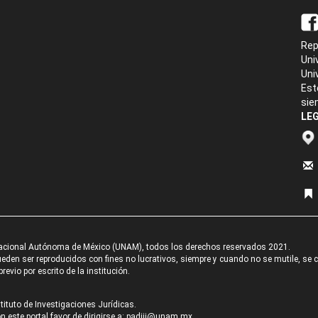
Rep
Uni
Uni
Est
sie
LEG
acional Autónoma de México (UNAM), todos los derechos reservados 2021.
den ser reproducidos con fines no lucrativos, siempre y cuando no se mutile, se cit
revio por escrito de la institución.
tituto de Investigaciones Jurídicas.
 este portal favor de dirigirse a:
padiij@unam.mx