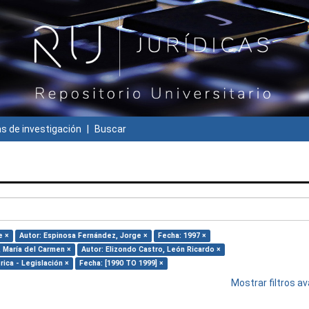
 de investigación
Buscar
e ×
Autor: Espinosa Fernández, Jorge ×
Fecha: 1997 ×
, María del Carmen ×
Autor: Elizondo Castro, León Ricardo ×
rica - Legislación ×
Fecha: [1990 TO 1999] ×
Mostrar filtros 