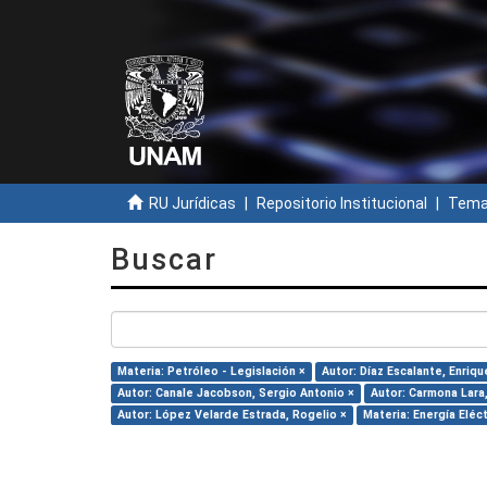
RU Jurídicas
Repositorio Institucional
Temas
Buscar
Materia: Petróleo - Legislación ×
Autor: Díaz Escalante, Enriqu
Autor: Canale Jacobson, Sergio Antonio ×
Autor: Carmona Lara
Autor: López Velarde Estrada, Rogelio ×
Materia: Energía Eléct