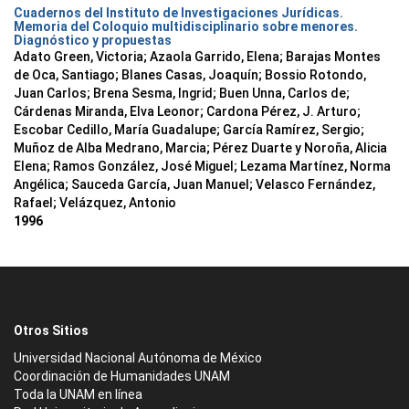
Cuadernos del Instituto de Investigaciones Jurídicas.
Memoria del Coloquio multidisciplinario sobre menores.
Diagnóstico y propuestas
Adato Green, Victoria; Azaola Garrido, Elena; Barajas Montes
de Oca, Santiago; Blanes Casas, Joaquín; Bossio Rotondo,
Juan Carlos; Brena Sesma, Ingrid; Buen Unna, Carlos de;
Cárdenas Miranda, Elva Leonor; Cardona Pérez, J. Arturo;
Escobar Cedillo, María Guadalupe; García Ramírez, Sergio;
Muñoz de Alba Medrano, Marcia; Pérez Duarte y Noroña, Alicia
Elena; Ramos González, José Miguel; Lezama Martínez, Norma
Angélica; Sauceda García, Juan Manuel; Velasco Fernández,
Rafael; Velázquez, Antonio
1996
Otros Sitios
Universidad Nacional Autónoma de México
Coordinación de Humanidades UNAM
Toda la UNAM en línea