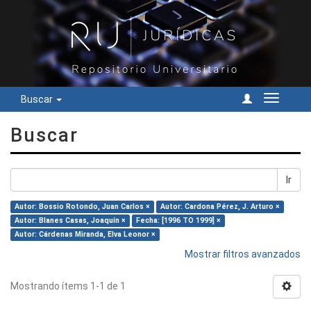
Buscar
Cambiar
navegac
Buscar
Ir
Autor: Bossio Rotondo, Juan Carlos ×
Autor: Cardona Pérez, J. Arturo ×
Autor: Blanes Casas, Joaquín ×
Fecha: [1996 TO 1999] ×
Autor: Cárdenas Miranda, Elva Leonor ×
Mostrar filtros avanzados
Mostrando ítems 1-1 de 1