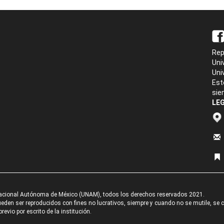
Rep
Uni
Uni
Est
sie
LEG
acional Autónoma de México (UNAM), todos los derechos reservados 2021.
den ser reproducidos con fines no lucrativos, siempre y cuando no se mutile, se cit
revio por escrito de la institución.