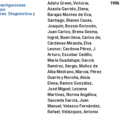
Adato Green, Victoria;
1996
nvestigaciones
Azaola Garrido, Elena;
uio
res. Diagnóstico y
Barajas Montes de Oca,
Santiago; Blanes Casas,
Joaquín; Bossio Rotondo,
Juan Carlos; Brena Sesma,
Ingrid; Buen Unna, Carlos de;
Cárdenas Miranda, Elva
Leonor; Cardona Pérez, J.
Arturo; Escobar Cedillo,
María Guadalupe; García
Ramírez, Sergio; Muñoz de
Alba Medrano, Marcia; Pérez
Duarte y Noroña, Alicia
Elena; Ramos González,
José Miguel; Lezama
Martínez, Norma Angélica;
Sauceda García, Juan
Manuel; Velasco Fernández,
Rafael; Velázquez, Antonio