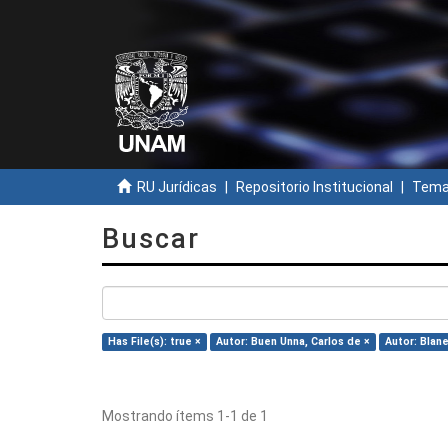
RU Jurídicas
Repositorio Institucional
Temas
Buscar
Has File(s): true ×
Autor: Buen Unna, Carlos de ×
Autor: Blan
Mostrando ítems 1-1 de 1