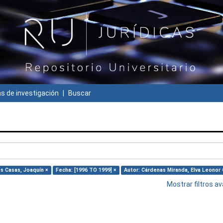
 de investigación
Buscar
es Casas, Joaquín ×
Fecha: [1996 TO 1999] ×
Autor: Cárdenas Miranda, Elva Leonor 
Mostrar filtros 