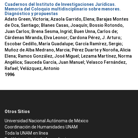
Cuadernos del Instituto de Investigaciones Jurídicas.
Memoria del Coloquio multidisciplinario sobre menores.
Diagnóstico y propuestas
Adato Green, Victoria; Azaola Garrido, Elena; Barajas Montes
de Oca, Santiago; Blanes Casas, Joaquín; Bossio Rotondo,
Juan Carlos; Brena Sesma, Ingrid; Buen Unna, Carlos de;
Cárdenas Miranda, Elva Leonor; Cardona Pérez, J. Arturo;
Escobar Cedillo, María Guadalupe; García Ramírez, Sergio;
Muñoz de Alba Medrano, Marcia; Pérez Duarte y Noroña, Alicia
Elena; Ramos González, José Miguel; Lezama Martínez, Norma
Angélica; Sauceda García, Juan Manuel; Velasco Fernández,
Rafael; Velázquez, Antonio
1996
Otros Sitios
Universidad Nacional Autónoma de México
Coordinación de Humanidades UNAM
Toda la UNAM en línea