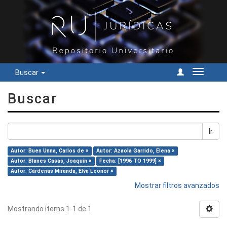
Buscar
Cambiar
navegac
Buscar
Ir
Autor: Buen Unna, Carlos de ×
Autor: Azaola Garrido, Elena ×
Autor: Blanes Casas, Joaquín ×
Fecha: [1996 TO 1999] ×
Autor: Cárdenas Miranda, Elva Leonor ×
Mostrar filtros avanzados
Mostrando ítems 1-1 de 1