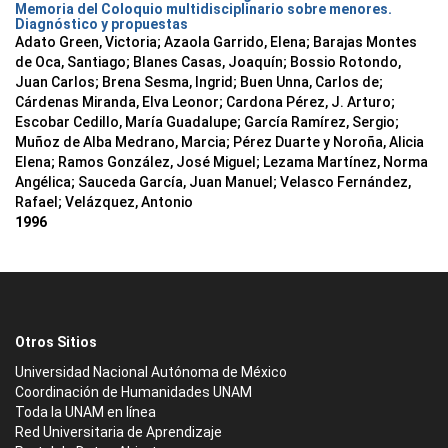
Memoria del Coloquio multidisciplinario sobre menores.
Diagnóstico y propuestas
Adato Green, Victoria; Azaola Garrido, Elena; Barajas Montes
de Oca, Santiago; Blanes Casas, Joaquín; Bossio Rotondo,
Juan Carlos; Brena Sesma, Ingrid; Buen Unna, Carlos de;
Cárdenas Miranda, Elva Leonor; Cardona Pérez, J. Arturo;
Escobar Cedillo, María Guadalupe; García Ramírez, Sergio;
Muñoz de Alba Medrano, Marcia; Pérez Duarte y Noroña, Alicia
Elena; Ramos González, José Miguel; Lezama Martínez, Norma
Angélica; Sauceda García, Juan Manuel; Velasco Fernández,
Rafael; Velázquez, Antonio
1996
Otros Sitios
Universidad Nacional Autónoma de México
Coordinación de Humanidades UNAM
Toda la UNAM en línea
Red Universitaria de Aprendizaje