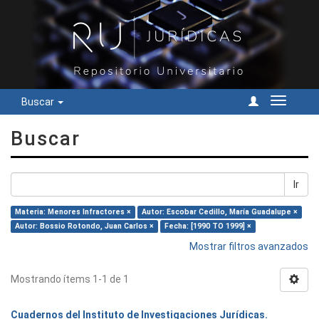
Buscar
Cambiar
navegac
Buscar
Ir
Materia: Menores Infractores ×
Autor: Escobar Cedillo, María Guadalupe ×
Autor: Bossio Rotondo, Juan Carlos ×
Fecha: [1990 TO 1999] ×
Mostrar filtros avanzados
Mostrando ítems 1-1 de 1
Cuadernos del Instituto de Investigaciones Jurídicas.