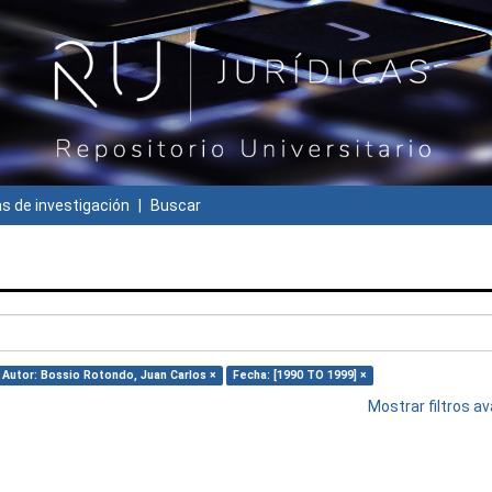
 de investigación
Buscar
Autor: Bossio Rotondo, Juan Carlos ×
Fecha: [1990 TO 1999] ×
Mostrar filtros 