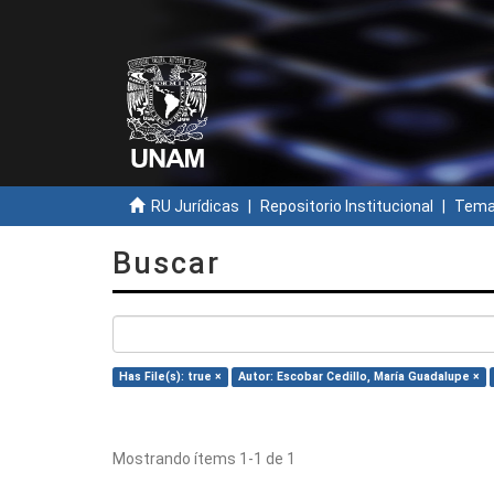
RU Jurídicas
Repositorio Institucional
Temas
Buscar
Has File(s): true ×
Autor: Escobar Cedillo, María Guadalupe ×
Mostrando ítems 1-1 de 1