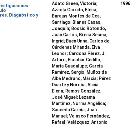
Adato Green, Victoria;
1996
nvestigaciones
Azaola Garrido, Elena;
uio
res. Diagnóstico y
Barajas Montes de Oca,
Santiago; Blanes Casas,
Joaquín; Bossio Rotondo,
Juan Carlos; Brena Sesma,
Ingrid; Buen Unna, Carlos de;
Cárdenas Miranda, Elva
Leonor; Cardona Pérez, J.
Arturo; Escobar Cedillo,
María Guadalupe; García
Ramírez, Sergio; Muñoz de
Alba Medrano, Marcia; Pérez
Duarte y Noroña, Alicia
Elena; Ramos González,
José Miguel; Lezama
Martínez, Norma Angélica;
Sauceda García, Juan
Manuel; Velasco Fernández,
Rafael; Velázquez, Antonio