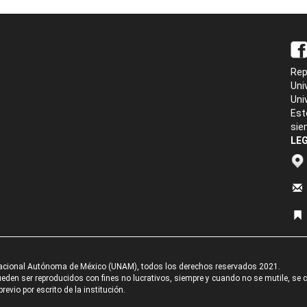
Rep
Uni
Uni
Est
sie
LEG
acional Autónoma de México (UNAM), todos los derechos reservados 2021.
den ser reproducidos con fines no lucrativos, siempre y cuando no se mutile, se cit
revio por escrito de la institución.